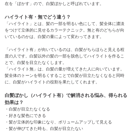
在を「ぼかす」ので、白髪ぼかしと呼ばれています。
ハイライト有・無でどう違う？
「ハイライト」とは、髪の一部を明るい色にして、髪全体に濃淡
をつけて立体的に見せるカラーテクニック。無と有のどちらが向
いているのかは、白髪の量によって変わってきます。
「ハイライト有」が向いているのは、白髪がちらほらと見える程
度の人です。白髪以外の髪の一部を脱色してハイライトを作るこ
とで、白髪を目立たなくします。
「ハイライト無」は、白髪の量が増えてきた人に向いています。
髪全体のトーンを明るくすることで白髪が目立たなくなると同時
に、白髪がハイライトの役割を果たしてくれます。
白髪ぼかし（ハイライト有）で解消される悩み、得られる
効果は？
・白髪が目立たなくなる
・好きな髪色にできる
・髪が立体的な印象になり、ボリュームアップして見える
・髪が伸びてきた時も、白髪が目立たない