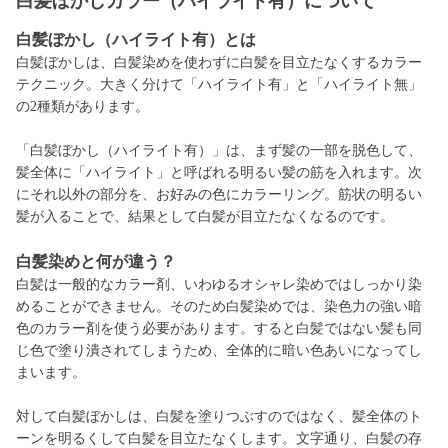
白髪ぼかしカラー（ハイライト有）について
白髪ぼかし（ハイライト有）とは
白髪ぼかしは、白髪染めを使わずに白髪を目立たなくするカラー
テクニック。大きく分けて「ハイライト有」と「ハイライト無」
の2種類があります。
「白髪ぼかし（ハイライト有）」は、まず髪の一部を脱色して、
髪全体に「ハイライト」と呼ばれる明るい髪の筋を入れます。次
にそれ以外の部分を、お好みの色にカラーリング。筋状の明るい
髪が入ることで、結果として白髪が目立たなくなるのです。
白髪染めと何が違う？
白髪は一般的なカラー剤、いわゆるオシャレ染めではしっかり染
めることができません。そのため白髪染めでは、染色力の強い暗
色のカラー剤を使う必要があります。すると白髪ではない髪も同
じ色で塗り潰されてしまうため、全体的に暗い色あいになってし
まいます。
対して白髪ぼかしは、白髪を塗りつぶすのではなく、髪全体のト
ーンを明るくして白髪を目立たなくします。文字通り、白髪の存