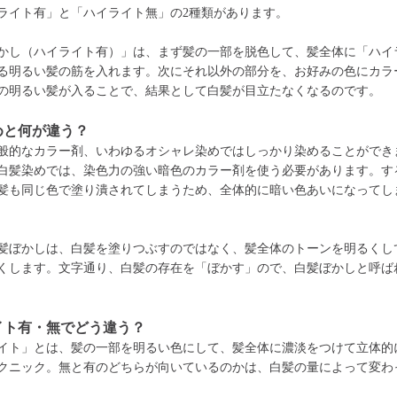
ライト有」と「ハイライト無」の2種類があります。
かし（ハイライト有）」は、まず髪の一部を脱色して、髪全体に「ハイ
る明るい髪の筋を入れます。次にそれ以外の部分を、お好みの色にカラ
の明るい髪が入ることで、結果として白髪が目立たなくなるのです。
めと何が違う？
般的なカラー剤、いわゆるオシャレ染めではしっかり染めることができ
白髪染めでは、染色力の強い暗色のカラー剤を使う必要があります。す
髪も同じ色で塗り潰されてしまうため、全体的に暗い色あいになってし
髪ぼかしは、白髪を塗りつぶすのではなく、髪全体のトーンを明るくし
くします。文字通り、白髪の存在を「ぼかす」ので、白髪ぼかしと呼ば
イト有・無でどう違う？
イト」とは、髪の一部を明るい色にして、髪全体に濃淡をつけて立体的
クニック。無と有のどちらが向いているのかは、白髪の量によって変わ