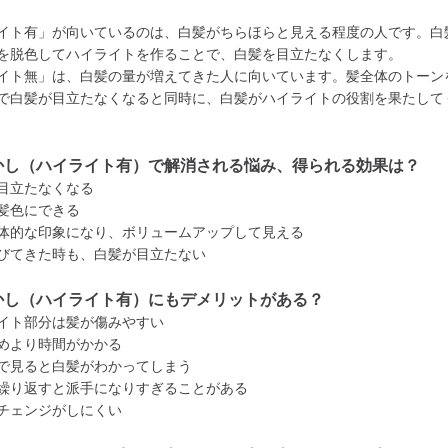
イト有」が向いているのは、白髪がちらほらと見える程度の人です。白
を脱色してハイライトを作ることで、白髪を目立たなくします。
イト無」は、白髪の量が増えてきた人に向いています。髪全体のトーン
で白髪が目立たなくなると同時に、白髪がハイライトの役割を果たして
かし（ハイライト有）で解消される悩み、得られる効果は？
目立たなくなる
髪色にできる
体的な印象になり、ボリュームアップして見える
びてきた時も、白髪が目立たない
かし（ハイライト有）にもデメリットがある？
イト部分は髪が傷みやすい
めより時間がかかる
で見ると白髪がわかってしまう
繰り返すと派手になりすぎることがある
チェンジがしにくい