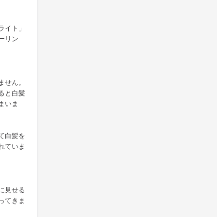
ライト」
ーリン
ません。
ると白髪
まいま
て白髪を
れていま
に見せる
ってきま