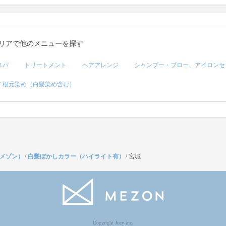
リアで他のメニューを探す
スパ
トリートメント
ヘアアレンジ
シャンプー・ブロー、アイロンセ
チ根元染め（白髪染め含む）
（メゾン）
/
白髪ぼかしカラー（ハイライト有）
/
宮城
Copyright Jocy inc.