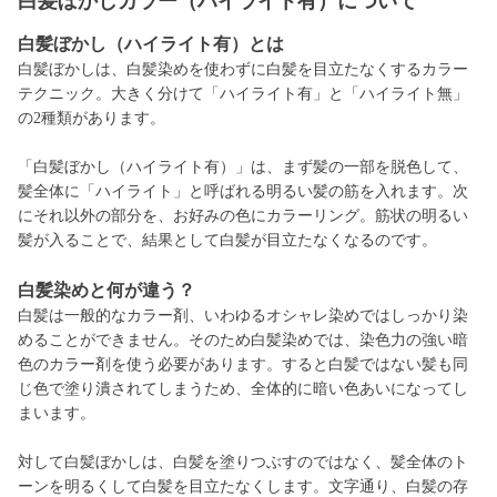
白髪ぼかしカラー（ハイライト有）について
白髪ぼかし（ハイライト有）とは
白髪ぼかしは、白髪染めを使わずに白髪を目立たなくするカラー
テクニック。大きく分けて「ハイライト有」と「ハイライト無」
の2種類があります。
「白髪ぼかし（ハイライト有）」は、まず髪の一部を脱色して、
髪全体に「ハイライト」と呼ばれる明るい髪の筋を入れます。次
にそれ以外の部分を、お好みの色にカラーリング。筋状の明るい
髪が入ることで、結果として白髪が目立たなくなるのです。
白髪染めと何が違う？
白髪は一般的なカラー剤、いわゆるオシャレ染めではしっかり染
めることができません。そのため白髪染めでは、染色力の強い暗
色のカラー剤を使う必要があります。すると白髪ではない髪も同
じ色で塗り潰されてしまうため、全体的に暗い色あいになってし
まいます。
対して白髪ぼかしは、白髪を塗りつぶすのではなく、髪全体のト
ーンを明るくして白髪を目立たなくします。文字通り、白髪の存