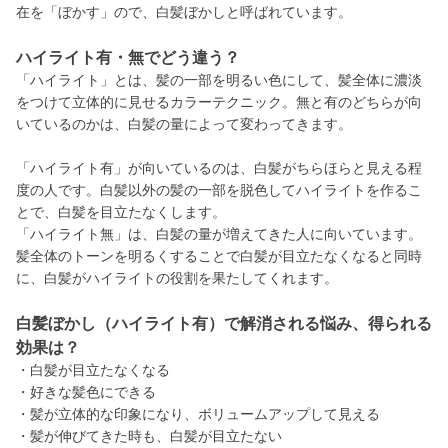
在を「ぼかす」ので、白髪ぼかしと呼ばれています。
ハイライト有・無でどう違う？
「ハイライト」とは、髪の一部を明るい色にして、髪全体に濃淡
をつけて立体的に見せるカラーテクニック。無と有のどちらが向
いているのかは、白髪の量によって変わってきます。
「ハイライト有」が向いているのは、白髪がちらほらと見える程
度の人です。白髪以外の髪の一部を脱色してハイライトを作るこ
とで、白髪を目立たなくします。
「ハイライト無」は、白髪の量が増えてきた人に向いています。
髪全体のトーンを明るくすることで白髪が目立たなくなると同時
に、白髪がハイライトの役割を果たしてくれます。
白髪ぼかし（ハイライト有）で解消される悩み、得られる
効果は？
・白髪が目立たなくなる
・好きな髪色にできる
・髪が立体的な印象になり、ボリュームアップして見える
・髪が伸びてきた時も、白髪が目立たない