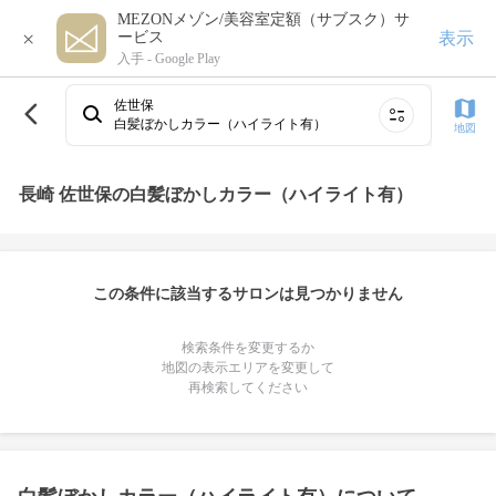
MEZONメゾン/美容室定額（サブスク）サ
×
表示
ービス
入手 -
Google Play
佐世保
白髪ぼかしカラー（ハイライト有）
地図
長崎 佐世保の白髪ぼかしカラー（ハイライト有）
この条件に該当するサロンは見つかりません
検索条件を変更するか
地図の表示エリアを変更して
再検索してください