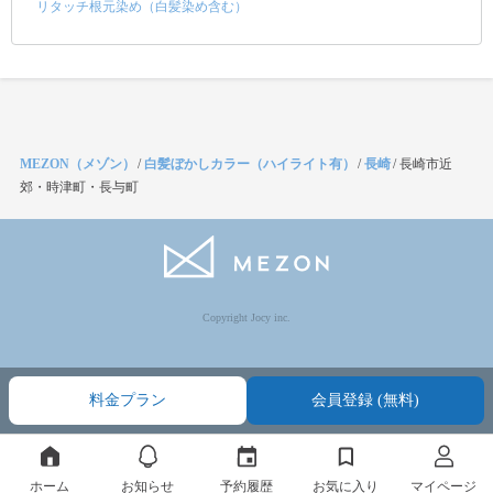
リタッチ根元染め（白髪染め含む）
MEZON（メゾン）
/
白髪ぼかしカラー（ハイライト有）
/
長崎
/
長崎市近
郊・時津町・長与町
Copyright Jocy inc.
料金プラン
会員登録 (無料)
ホーム
お知らせ
予約履歴
お気に入り
マイページ