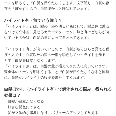
ーンを明るくして白髪を目立たなくします。文字通り、白髪の存
在を「ぼかす」ので、白髪ぼかしと呼ばれています。
ハイライト有・無でどう違う？
「ハイライト」とは、髪の一部を明るい色にして、髪全体に濃淡
をつけて立体的に見せるカラーテクニック。無と有のどちらが向
いているのかは、白髪の量によって変わってきます。
「ハイライト有」が向いているのは、白髪がちらほらと見える程
度の人です。白髪以外の髪の一部を脱色してハイライトを作るこ
とで、白髪を目立たなくします。
「ハイライト無」は、白髪の量が増えてきた人に向いています。
髪全体のトーンを明るくすることで白髪が目立たなくなると同時
に、白髪がハイライトの役割を果たしてくれます。
白髪ぼかし（ハイライト有）で解消される悩み、得られる
効果は？
・白髪が目立たなくなる
・好きな髪色にできる
・髪が立体的な印象になり、ボリュームアップして見える