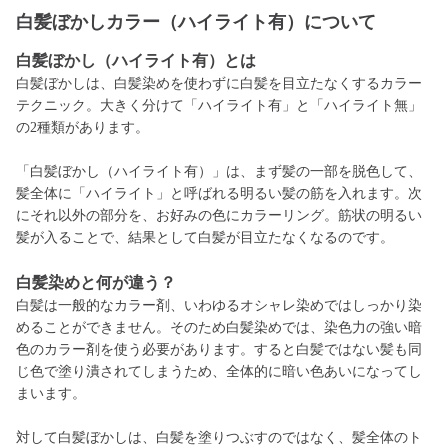
白髪ぼかしカラー（ハイライト有）について
白髪ぼかし（ハイライト有）とは
白髪ぼかしは、白髪染めを使わずに白髪を目立たなくするカラー
テクニック。大きく分けて「ハイライト有」と「ハイライト無」
の2種類があります。
「白髪ぼかし（ハイライト有）」は、まず髪の一部を脱色して、
髪全体に「ハイライト」と呼ばれる明るい髪の筋を入れます。次
にそれ以外の部分を、お好みの色にカラーリング。筋状の明るい
髪が入ることで、結果として白髪が目立たなくなるのです。
白髪染めと何が違う？
白髪は一般的なカラー剤、いわゆるオシャレ染めではしっかり染
めることができません。そのため白髪染めでは、染色力の強い暗
色のカラー剤を使う必要があります。すると白髪ではない髪も同
じ色で塗り潰されてしまうため、全体的に暗い色あいになってし
まいます。
対して白髪ぼかしは、白髪を塗りつぶすのではなく、髪全体のト