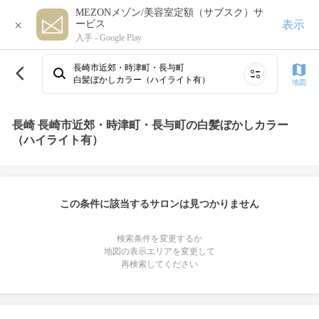
MEZONメゾン/美容室定額（サブスク）サ
×
表示
ービス
入手 -
Google Play
長崎市近郊・時津町・長与町
白髪ぼかしカラー（ハイライト有）
地図
長崎 長崎市近郊・時津町・長与町の白髪ぼかしカラー
（ハイライト有）
この条件に該当するサロンは見つかりません
検索条件を変更するか
地図の表示エリアを変更して
再検索してください