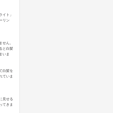
ライト」
ーリン
ません。
ると白髪
まいま
て白髪を
れていま
に見せる
ってきま