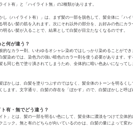
ライト有」と「ハイライト無」の2種類があります。
かし（ハイライト有）」は、まず髪の一部を脱色して、髪全体に「ハイ
る明るい髪の筋を入れます。次にそれ以外の部分を、お好みの色にカラ
の明るい髪が入ることで、結果として白髪が目立たなくなるのです。
めと何が違う？
般的なカラー剤、いわゆるオシャレ染めではしっかり染めることができ
白髪染めでは、染色力の強い暗色のカラー剤を使う必要があります。す
髪も同じ色で塗り潰されてしまうため、全体的に暗い色あいになってし
髪ぼかしは、白髪を塗りつぶすのではなく、髪全体のトーンを明るくし
くします。文字通り、白髪の存在を「ぼかす」ので、白髪ぼかしと呼ば
イト有・無でどう違う？
イト」とは、髪の一部を明るい色にして、髪全体に濃淡をつけて立体的
クニック。無と有のどちらが向いているのかは、白髪の量によって変わ