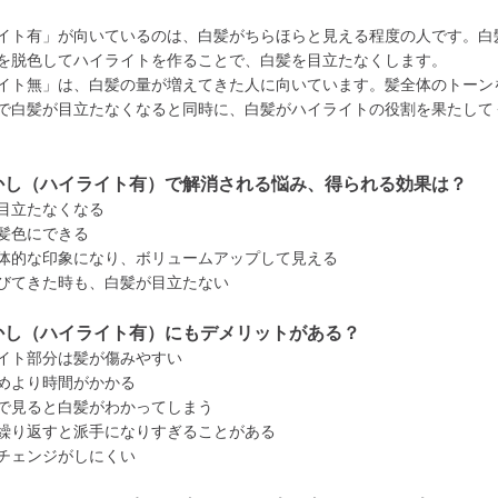
イト有」が向いているのは、白髪がちらほらと見える程度の人です。白
を脱色してハイライトを作ることで、白髪を目立たなくします。
イト無」は、白髪の量が増えてきた人に向いています。髪全体のトーン
で白髪が目立たなくなると同時に、白髪がハイライトの役割を果たして
かし（ハイライト有）で解消される悩み、得られる効果は？
目立たなくなる
髪色にできる
体的な印象になり、ボリュームアップして見える
びてきた時も、白髪が目立たない
かし（ハイライト有）にもデメリットがある？
イト部分は髪が傷みやすい
めより時間がかかる
で見ると白髪がわかってしまう
繰り返すと派手になりすぎることがある
チェンジがしにくい