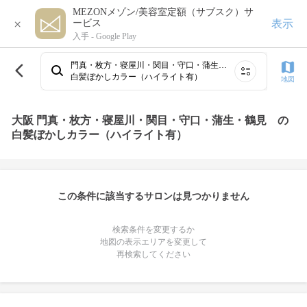
MEZONメゾン/美容室定額（サブスク）サ
×
表示
ービス
入手 -
Google Play
門真・枚方・寝屋川・関目・守口・蒲生・鶴見
白髪ぼかしカラー（ハイライト有）
地図
大阪 門真・枚方・寝屋川・関目・守口・蒲生・鶴見 の
白髪ぼかしカラー（ハイライト有）
この条件に該当するサロンは見つかりません
検索条件を変更するか
地図の表示エリアを変更して
再検索してください