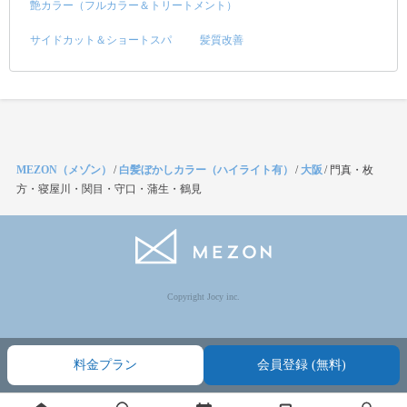
艶カラー（フルカラー＆トリートメント）
サイドカット＆ショートスパ
髪質改善
MEZON（メゾン）
/
白髪ぼかしカラー（ハイライト有）
/
大阪
/
門真・枚
方・寝屋川・関目・守口・蒲生・鶴見
Copyright Jocy inc.
料金プラン
会員登録 (無料)