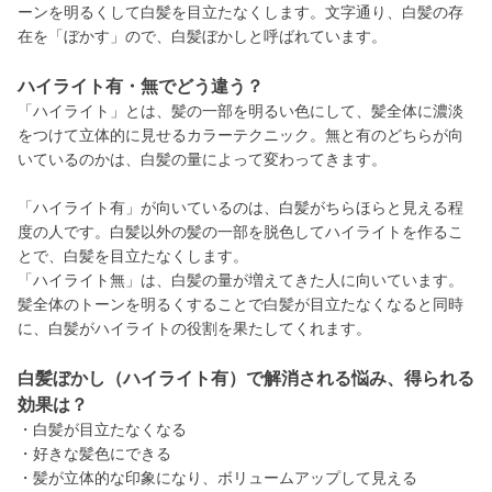
ーンを明るくして白髪を目立たなくします。文字通り、白髪の存
在を「ぼかす」ので、白髪ぼかしと呼ばれています。
ハイライト有・無でどう違う？
「ハイライト」とは、髪の一部を明るい色にして、髪全体に濃淡
をつけて立体的に見せるカラーテクニック。無と有のどちらが向
いているのかは、白髪の量によって変わってきます。
「ハイライト有」が向いているのは、白髪がちらほらと見える程
度の人です。白髪以外の髪の一部を脱色してハイライトを作るこ
とで、白髪を目立たなくします。
「ハイライト無」は、白髪の量が増えてきた人に向いています。
髪全体のトーンを明るくすることで白髪が目立たなくなると同時
に、白髪がハイライトの役割を果たしてくれます。
白髪ぼかし（ハイライト有）で解消される悩み、得られる
効果は？
・白髪が目立たなくなる
・好きな髪色にできる
・髪が立体的な印象になり、ボリュームアップして見える