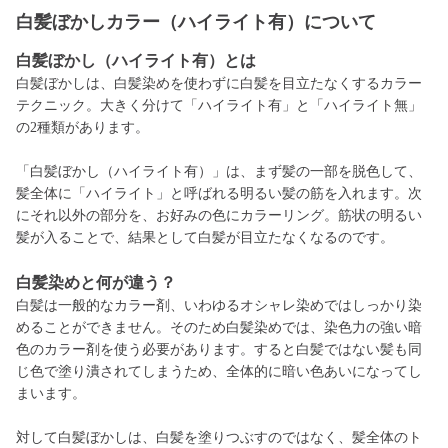
白髪ぼかしカラー（ハイライト有）について
白髪ぼかし（ハイライト有）とは
白髪ぼかしは、白髪染めを使わずに白髪を目立たなくするカラー
テクニック。大きく分けて「ハイライト有」と「ハイライト無」
の2種類があります。
「白髪ぼかし（ハイライト有）」は、まず髪の一部を脱色して、
髪全体に「ハイライト」と呼ばれる明るい髪の筋を入れます。次
にそれ以外の部分を、お好みの色にカラーリング。筋状の明るい
髪が入ることで、結果として白髪が目立たなくなるのです。
白髪染めと何が違う？
白髪は一般的なカラー剤、いわゆるオシャレ染めではしっかり染
めることができません。そのため白髪染めでは、染色力の強い暗
色のカラー剤を使う必要があります。すると白髪ではない髪も同
じ色で塗り潰されてしまうため、全体的に暗い色あいになってし
まいます。
対して白髪ぼかしは、白髪を塗りつぶすのではなく、髪全体のト