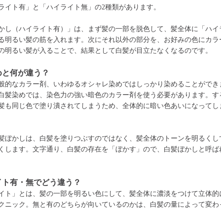
ライト有」と「ハイライト無」の2種類があります。
かし（ハイライト有）」は、まず髪の一部を脱色して、髪全体に「ハイ
る明るい髪の筋を入れます。次にそれ以外の部分を、お好みの色にカラ
の明るい髪が入ることで、結果として白髪が目立たなくなるのです。
めと何が違う？
般的なカラー剤、いわゆるオシャレ染めではしっかり染めることができ
白髪染めでは、染色力の強い暗色のカラー剤を使う必要があります。す
髪も同じ色で塗り潰されてしまうため、全体的に暗い色あいになってし
髪ぼかしは、白髪を塗りつぶすのではなく、髪全体のトーンを明るくし
くします。文字通り、白髪の存在を「ぼかす」ので、白髪ぼかしと呼ば
イト有・無でどう違う？
イト」とは、髪の一部を明るい色にして、髪全体に濃淡をつけて立体的
クニック。無と有のどちらが向いているのかは、白髪の量によって変わ