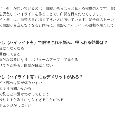
イト有」が向いているのは、白髪がちらほらと見える程度の人です。白
を脱色してハイライトを作ることで、白髪を目立たなくします。
イト無」は、白髪の量が増えてきた人に向いています。髪全体のトーン
で白髪が目立たなくなると同時に、白髪がハイライトの役割を果たして
かし（ハイライト有）で解消される悩み、得られる効果は？
目立たなくなる
髪色にできる
体的な印象になり、ボリュームアップして見える
びてきた時も、白髪が目立たない
かし（ハイライト有）にもデメリットがある？
イト部分は髪が傷みやすい
めより時間がかかる
で見ると白髪がわかってしまう
繰り返すと派手になりすぎることがある
チェンジがしにくい