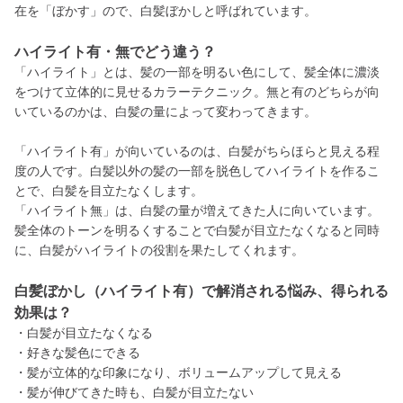
在を「ぼかす」ので、白髪ぼかしと呼ばれています。
ハイライト有・無でどう違う？
「ハイライト」とは、髪の一部を明るい色にして、髪全体に濃淡
をつけて立体的に見せるカラーテクニック。無と有のどちらが向
いているのかは、白髪の量によって変わってきます。
「ハイライト有」が向いているのは、白髪がちらほらと見える程
度の人です。白髪以外の髪の一部を脱色してハイライトを作るこ
とで、白髪を目立たなくします。
「ハイライト無」は、白髪の量が増えてきた人に向いています。
髪全体のトーンを明るくすることで白髪が目立たなくなると同時
に、白髪がハイライトの役割を果たしてくれます。
白髪ぼかし（ハイライト有）で解消される悩み、得られる
効果は？
・白髪が目立たなくなる
・好きな髪色にできる
・髪が立体的な印象になり、ボリュームアップして見える
・髪が伸びてきた時も、白髪が目立たない