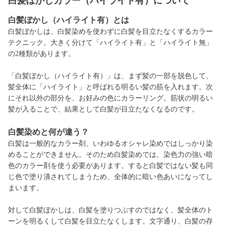
白髪ぼかしカラー（ハイライト有）について
白髪ぼかし（ハイライト有）とは
白髪ぼかしは、白髪染めを使わずに白髪を目立たなくするカラー
テクニック。大きく分けて「ハイライト有」と「ハイライト無」
の2種類があります。
「白髪ぼかし（ハイライト有）」は、まず髪の一部を脱色して、
髪全体に「ハイライト」と呼ばれる明るい髪の筋を入れます。次
にそれ以外の部分を、お好みの色にカラーリング。筋状の明るい
髪が入ることで、結果として白髪が目立たなくなるのです。
白髪染めと何が違う？
白髪は一般的なカラー剤、いわゆるオシャレ染めではしっかり染
めることができません。そのため白髪染めでは、染色力の強い暗
色のカラー剤を使う必要があります。すると白髪ではない髪も同
じ色で塗り潰されてしまうため、全体的に暗い色あいになってし
まいます。
対して白髪ぼかしは、白髪を塗りつぶすのではなく、髪全体のト
ーンを明るくして白髪を目立たなくします。文字通り、白髪の存