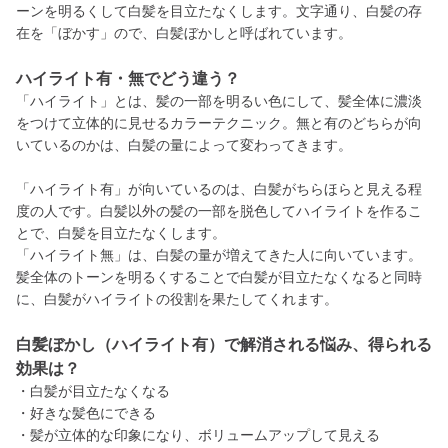
ーンを明るくして白髪を目立たなくします。文字通り、白髪の存
在を「ぼかす」ので、白髪ぼかしと呼ばれています。
ハイライト有・無でどう違う？
「ハイライト」とは、髪の一部を明るい色にして、髪全体に濃淡
をつけて立体的に見せるカラーテクニック。無と有のどちらが向
いているのかは、白髪の量によって変わってきます。
「ハイライト有」が向いているのは、白髪がちらほらと見える程
度の人です。白髪以外の髪の一部を脱色してハイライトを作るこ
とで、白髪を目立たなくします。
「ハイライト無」は、白髪の量が増えてきた人に向いています。
髪全体のトーンを明るくすることで白髪が目立たなくなると同時
に、白髪がハイライトの役割を果たしてくれます。
白髪ぼかし（ハイライト有）で解消される悩み、得られる
効果は？
・白髪が目立たなくなる
・好きな髪色にできる
・髪が立体的な印象になり、ボリュームアップして見える