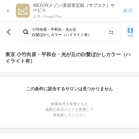
MEZONメゾン/美容室定額（サブスク）サ
×
表示
ービス
入手 -
Google Play
小竹向原・平和台・光が丘
白髪ぼかしカラー（ハイライト有）
地図
東京 小竹向原・平和台・光が丘の白髪ぼかしカラー（ハ
イライト有）
この条件に該当するサロンは見つかりません
検索条件を変更するか
地図の表示エリアを変更して
再検索してください