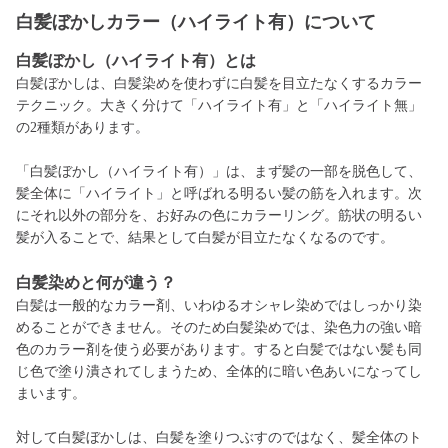
白髪ぼかしカラー（ハイライト有）について
白髪ぼかし（ハイライト有）とは
白髪ぼかしは、白髪染めを使わずに白髪を目立たなくするカラー
テクニック。大きく分けて「ハイライト有」と「ハイライト無」
の2種類があります。
「白髪ぼかし（ハイライト有）」は、まず髪の一部を脱色して、
髪全体に「ハイライト」と呼ばれる明るい髪の筋を入れます。次
にそれ以外の部分を、お好みの色にカラーリング。筋状の明るい
髪が入ることで、結果として白髪が目立たなくなるのです。
白髪染めと何が違う？
白髪は一般的なカラー剤、いわゆるオシャレ染めではしっかり染
めることができません。そのため白髪染めでは、染色力の強い暗
色のカラー剤を使う必要があります。すると白髪ではない髪も同
じ色で塗り潰されてしまうため、全体的に暗い色あいになってし
まいます。
対して白髪ぼかしは、白髪を塗りつぶすのではなく、髪全体のト