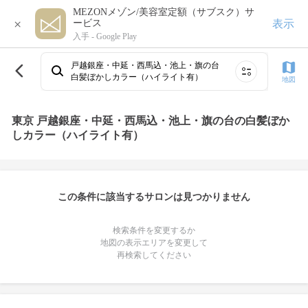
MEZONメゾン/美容室定額（サブスク）サ
×
表示
ービス
入手 -
Google Play
戸越銀座・中延・西馬込・池上・旗の台
白髪ぼかしカラー（ハイライト有）
地図
東京 戸越銀座・中延・西馬込・池上・旗の台の白髪ぼか
しカラー（ハイライト有）
この条件に該当するサロンは見つかりません
検索条件を変更するか
地図の表示エリアを変更して
再検索してください