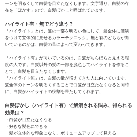
ーンを明るくして白髪を目立たなくします。文字通り、白髪の存
在を「ぼかす」ので、白髪ぼかしと呼ばれています。
ハイライト有・無でどう違う？
「ハイライト」とは、髪の一部を明るい色にして、髪全体に濃淡
をつけて立体的に見せるカラーテクニック。無と有のどちらが向
いているのかは、白髪の量によって変わってきます。
「ハイライト有」が向いているのは、白髪がちらほらと見える程
度の人です。白髪以外の髪の一部を脱色してハイライトを作るこ
とで、白髪を目立たなくします。
「ハイライト無」は、白髪の量が増えてきた人に向いています。
髪全体のトーンを明るくすることで白髪が目立たなくなると同時
に、白髪がハイライトの役割を果たしてくれます。
白髪ぼかし（ハイライト有）で解消される悩み、得られる
効果は？
・白髪が目立たなくなる
・好きな髪色にできる
・髪が立体的な印象になり、ボリュームアップして見える