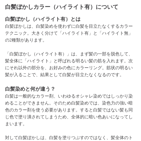
白髪ぼかしカラー（ハイライト有）について
白髪ぼかし（ハイライト有）とは
白髪ぼかしは、白髪染めを使わずに白髪を目立たなくするカラー
テクニック。大きく分けて「ハイライト有」と「ハイライト無」
の2種類があります。
「白髪ぼかし（ハイライト有）」は、まず髪の一部を脱色して、
髪全体に「ハイライト」と呼ばれる明るい髪の筋を入れます。次
にそれ以外の部分を、お好みの色にカラーリング。筋状の明るい
髪が入ることで、結果として白髪が目立たなくなるのです。
白髪染めと何が違う？
白髪は一般的なカラー剤、いわゆるオシャレ染めではしっかり染
めることができません。そのため白髪染めでは、染色力の強い暗
色のカラー剤を使う必要があります。すると白髪ではない髪も同
じ色で塗り潰されてしまうため、全体的に暗い色あいになってし
まいます。
対して白髪ぼかしは、白髪を塗りつぶすのではなく、髪全体のト