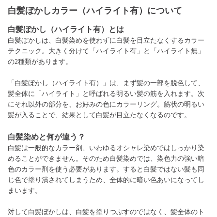
白髪ぼかしカラー（ハイライト有）について
白髪ぼかし（ハイライト有）とは
白髪ぼかしは、白髪染めを使わずに白髪を目立たなくするカラー
テクニック。大きく分けて「ハイライト有」と「ハイライト無」
の2種類があります。
「白髪ぼかし（ハイライト有）」は、まず髪の一部を脱色して、
髪全体に「ハイライト」と呼ばれる明るい髪の筋を入れます。次
にそれ以外の部分を、お好みの色にカラーリング。筋状の明るい
髪が入ることで、結果として白髪が目立たなくなるのです。
白髪染めと何が違う？
白髪は一般的なカラー剤、いわゆるオシャレ染めではしっかり染
めることができません。そのため白髪染めでは、染色力の強い暗
色のカラー剤を使う必要があります。すると白髪ではない髪も同
じ色で塗り潰されてしまうため、全体的に暗い色あいになってし
まいます。
対して白髪ぼかしは、白髪を塗りつぶすのではなく、髪全体のト