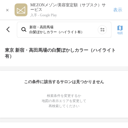
MEZONメゾン/美容室定額（サブスク）サ
×
表示
ービス
入手 -
Google Play
新宿・高田馬場
白髪ぼかしカラー（ハイライト有）
地図
東京 新宿・高田馬場の白髪ぼかしカラー（ハイライト
有）
この条件に該当するサロンは見つかりません
検索条件を変更するか
地図の表示エリアを変更して
再検索してください