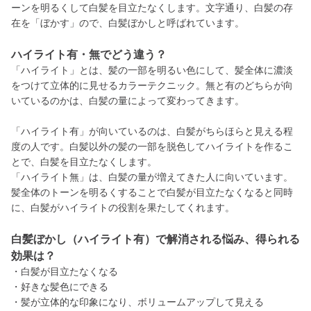
ーンを明るくして白髪を目立たなくします。文字通り、白髪の存
在を「ぼかす」ので、白髪ぼかしと呼ばれています。
ハイライト有・無でどう違う？
「ハイライト」とは、髪の一部を明るい色にして、髪全体に濃淡
をつけて立体的に見せるカラーテクニック。無と有のどちらが向
いているのかは、白髪の量によって変わってきます。
「ハイライト有」が向いているのは、白髪がちらほらと見える程
度の人です。白髪以外の髪の一部を脱色してハイライトを作るこ
とで、白髪を目立たなくします。
「ハイライト無」は、白髪の量が増えてきた人に向いています。
髪全体のトーンを明るくすることで白髪が目立たなくなると同時
に、白髪がハイライトの役割を果たしてくれます。
白髪ぼかし（ハイライト有）で解消される悩み、得られる
効果は？
・白髪が目立たなくなる
・好きな髪色にできる
・髪が立体的な印象になり、ボリュームアップして見える