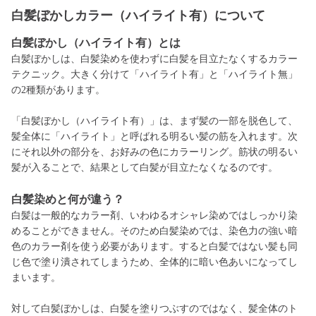
白髪ぼかしカラー（ハイライト有）について
白髪ぼかし（ハイライト有）とは
白髪ぼかしは、白髪染めを使わずに白髪を目立たなくするカラー
テクニック。大きく分けて「ハイライト有」と「ハイライト無」
の2種類があります。
「白髪ぼかし（ハイライト有）」は、まず髪の一部を脱色して、
髪全体に「ハイライト」と呼ばれる明るい髪の筋を入れます。次
にそれ以外の部分を、お好みの色にカラーリング。筋状の明るい
髪が入ることで、結果として白髪が目立たなくなるのです。
白髪染めと何が違う？
白髪は一般的なカラー剤、いわゆるオシャレ染めではしっかり染
めることができません。そのため白髪染めでは、染色力の強い暗
色のカラー剤を使う必要があります。すると白髪ではない髪も同
じ色で塗り潰されてしまうため、全体的に暗い色あいになってし
まいます。
対して白髪ぼかしは、白髪を塗りつぶすのではなく、髪全体のト