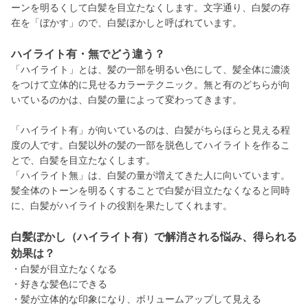
ーンを明るくして白髪を目立たなくします。文字通り、白髪の存
在を「ぼかす」ので、白髪ぼかしと呼ばれています。
ハイライト有・無でどう違う？
「ハイライト」とは、髪の一部を明るい色にして、髪全体に濃淡
をつけて立体的に見せるカラーテクニック。無と有のどちらが向
いているのかは、白髪の量によって変わってきます。
「ハイライト有」が向いているのは、白髪がちらほらと見える程
度の人です。白髪以外の髪の一部を脱色してハイライトを作るこ
とで、白髪を目立たなくします。
「ハイライト無」は、白髪の量が増えてきた人に向いています。
髪全体のトーンを明るくすることで白髪が目立たなくなると同時
に、白髪がハイライトの役割を果たしてくれます。
白髪ぼかし（ハイライト有）で解消される悩み、得られる
効果は？
・白髪が目立たなくなる
・好きな髪色にできる
・髪が立体的な印象になり、ボリュームアップして見える