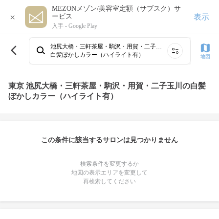
MEZONメゾン/美容室定額（サブスク）サ
×
表示
ービス
入手 -
Google Play
池尻大橋・三軒茶屋・駒沢・用賀・二子玉川
白髪ぼかしカラー（ハイライト有）
地図
東京 池尻大橋・三軒茶屋・駒沢・用賀・二子玉川の白髪
ぼかしカラー（ハイライト有）
この条件に該当するサロンは見つかりません
検索条件を変更するか
地図の表示エリアを変更して
再検索してください