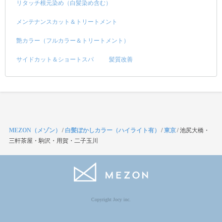
リタッチ根元染め（白髪染め含む）
メンテナンスカット＆トリートメント
艶カラー（フルカラー＆トリートメント）
サイドカット＆ショートスパ
髪質改善
MEZON（メゾン）
/
白髪ぼかしカラー（ハイライト有）
/
東京
/
池尻大橋・
三軒茶屋・駒沢・用賀・二子玉川
Copyright Jocy inc.