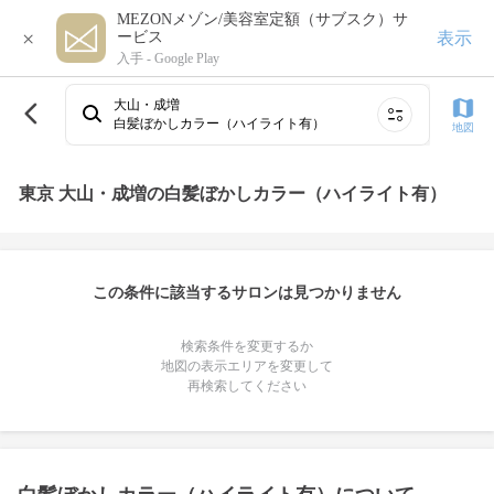
MEZONメゾン/美容室定額（サブスク）サ
×
表示
ービス
入手 -
Google Play
大山・成増
白髪ぼかしカラー（ハイライト有）
地図
東京 大山・成増の白髪ぼかしカラー（ハイライト有）
この条件に該当するサロンは見つかりません
検索条件を変更するか
地図の表示エリアを変更して
再検索してください