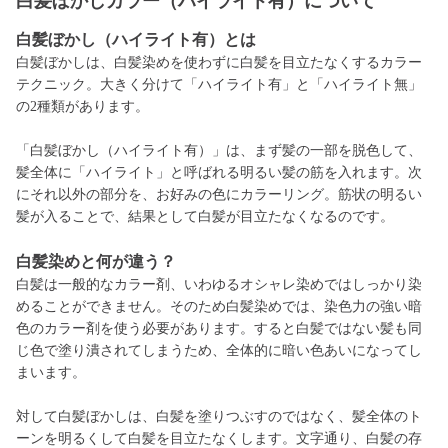
白髪ぼかしカラー（ハイライト有）について
白髪ぼかし（ハイライト有）とは
白髪ぼかしは、白髪染めを使わずに白髪を目立たなくするカラー
テクニック。大きく分けて「ハイライト有」と「ハイライト無」
の2種類があります。
「白髪ぼかし（ハイライト有）」は、まず髪の一部を脱色して、
髪全体に「ハイライト」と呼ばれる明るい髪の筋を入れます。次
にそれ以外の部分を、お好みの色にカラーリング。筋状の明るい
髪が入ることで、結果として白髪が目立たなくなるのです。
白髪染めと何が違う？
白髪は一般的なカラー剤、いわゆるオシャレ染めではしっかり染
めることができません。そのため白髪染めでは、染色力の強い暗
色のカラー剤を使う必要があります。すると白髪ではない髪も同
じ色で塗り潰されてしまうため、全体的に暗い色あいになってし
まいます。
対して白髪ぼかしは、白髪を塗りつぶすのではなく、髪全体のト
ーンを明るくして白髪を目立たなくします。文字通り、白髪の存