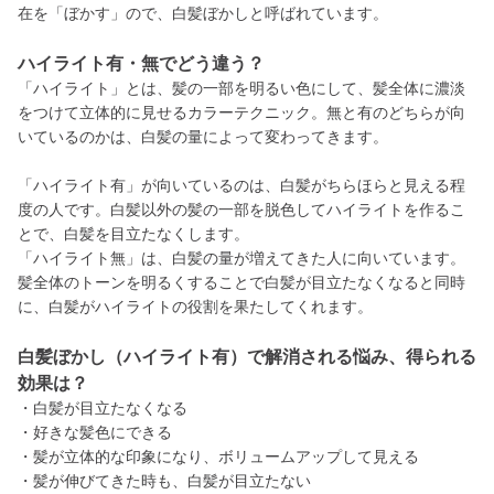
在を「ぼかす」ので、白髪ぼかしと呼ばれています。
ハイライト有・無でどう違う？
「ハイライト」とは、髪の一部を明るい色にして、髪全体に濃淡
をつけて立体的に見せるカラーテクニック。無と有のどちらが向
いているのかは、白髪の量によって変わってきます。
「ハイライト有」が向いているのは、白髪がちらほらと見える程
度の人です。白髪以外の髪の一部を脱色してハイライトを作るこ
とで、白髪を目立たなくします。
「ハイライト無」は、白髪の量が増えてきた人に向いています。
髪全体のトーンを明るくすることで白髪が目立たなくなると同時
に、白髪がハイライトの役割を果たしてくれます。
白髪ぼかし（ハイライト有）で解消される悩み、得られる
効果は？
・白髪が目立たなくなる
・好きな髪色にできる
・髪が立体的な印象になり、ボリュームアップして見える
・髪が伸びてきた時も、白髪が目立たない