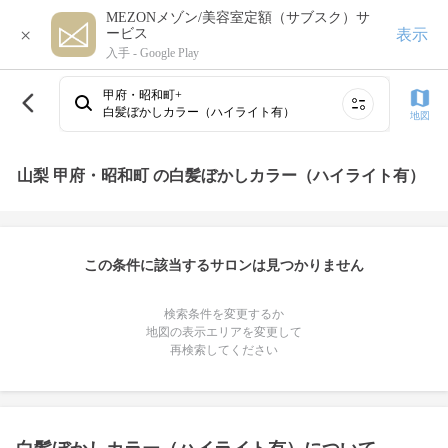
MEZONメゾン/美容室定額（サブスク）サ
×
表示
ービス
入手 -
Google Play
甲府・昭和町+
白髪ぼかしカラー（ハイライト有）
地図
山梨 甲府・昭和町 の白髪ぼかしカラー（ハイライト有）
この条件に該当するサロンは見つかりません
検索条件を変更するか
地図の表示エリアを変更して
再検索してください