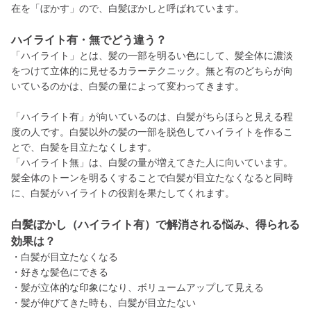
在を「ぼかす」ので、白髪ぼかしと呼ばれています。
ハイライト有・無でどう違う？
「ハイライト」とは、髪の一部を明るい色にして、髪全体に濃淡
をつけて立体的に見せるカラーテクニック。無と有のどちらが向
いているのかは、白髪の量によって変わってきます。
「ハイライト有」が向いているのは、白髪がちらほらと見える程
度の人です。白髪以外の髪の一部を脱色してハイライトを作るこ
とで、白髪を目立たなくします。
「ハイライト無」は、白髪の量が増えてきた人に向いています。
髪全体のトーンを明るくすることで白髪が目立たなくなると同時
に、白髪がハイライトの役割を果たしてくれます。
白髪ぼかし（ハイライト有）で解消される悩み、得られる
効果は？
・白髪が目立たなくなる
・好きな髪色にできる
・髪が立体的な印象になり、ボリュームアップして見える
・髪が伸びてきた時も、白髪が目立たない