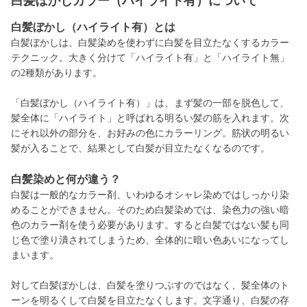
白髪ぼかしカラー（ハイライト有）について
白髪ぼかし（ハイライト有）とは
白髪ぼかしは、白髪染めを使わずに白髪を目立たなくするカラー
テクニック。大きく分けて「ハイライト有」と「ハイライト無」
の2種類があります。
「白髪ぼかし（ハイライト有）」は、まず髪の一部を脱色して、
髪全体に「ハイライト」と呼ばれる明るい髪の筋を入れます。次
にそれ以外の部分を、お好みの色にカラーリング。筋状の明るい
髪が入ることで、結果として白髪が目立たなくなるのです。
白髪染めと何が違う？
白髪は一般的なカラー剤、いわゆるオシャレ染めではしっかり染
めることができません。そのため白髪染めでは、染色力の強い暗
色のカラー剤を使う必要があります。すると白髪ではない髪も同
じ色で塗り潰されてしまうため、全体的に暗い色あいになってし
まいます。
対して白髪ぼかしは、白髪を塗りつぶすのではなく、髪全体のト
ーンを明るくして白髪を目立たなくします。文字通り、白髪の存