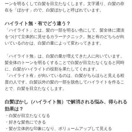
ーンを明るくして白髪を目立たなくします。文字通り、白髪の存
在を「ぼかす」ので、白髪ぼかしと呼ばれています。
ハイライト無・有でどう違う？
「ハイライト」とは、髪の一部を明るい色にして、髪全体に濃淡
をつけて立体的に見せるカラーテクニック。無と有のどちらが向
いているのかは、白髪の量によって変わってきます。
「ハイライト無」は、白髪の量が増えてきた人に向いています。
髪全体のトーンを明るくすることで白髪が目立たなくなると同時
に、白髪がハイライトの役割を果たしてくれます。
「ハイライト有」が向いているのは、白髪がちらほらと見える程
度の人です。白髪以外の髪の一部を脱色してハイライトを作るこ
とで、白髪を目立たなくします。
白髪ぼかし（ハイライト無）で解消される悩み、得られる
効果は？
・白髪が目立たなくなる
・好きな髪色にできる
・髪が立体的な印象になり、ボリュームアップして見える