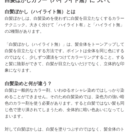
白髪ぼかしカラー（ハイライト無）について
白髪ぼかし（ハイライト無）とは
白髪ぼかしは、白髪染めを使わずに白髪を目立たなくするカラー
テクニック。大きく分けて「ハイライト有」と「ハイライト無」
の2種類があります。
「白髪ぼかし（ハイライト無）」は、髪全体をトーンアップして
白髪を目立たなくする方法です。ポイントは全体を同じ色にする
のではなく、少しずつ濃淡をつけてカラーリングすること。する
と髪に陰影ができて、白髪が目立たないだけでなく、立体的な印
象になります。
白髪
染めと何が違う？
白髪は一般的なカラー剤、いわゆるオシャレ染めではしっかり染
めることができません。そのため白髪染めでは、染色力の強い暗
色のカラー剤を使う必要があります。すると白髪ではない髪も同
じ色で塗り潰されてしまうため、全体的に暗い色あいになってし
まいます。
対して白髪ぼかしは、白髪を塗りつぶすのではなく、髪全体のト