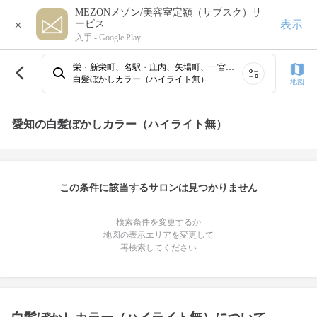
MEZONメゾン/美容室定額（サブスク）サ
×
表示
ービス
入手 -
Google Play
栄・新栄町、名駅・庄内、矢場町、一宮・稲沢・清洲、黒川・平安通・大曽根周辺、春日井・尾張旭・守山・瀬戸・高蔵寺、守山周辺、小牧、中村公園・高畑・あおなみ線、大須・金山⋯
白髪ぼかしカラー（ハイライト無）
地図
愛知の白髪ぼかしカラー（ハイライト無）
この条件に該当するサロンは見つかりません
検索条件を変更するか
地図の表示エリアを変更して
再検索してください