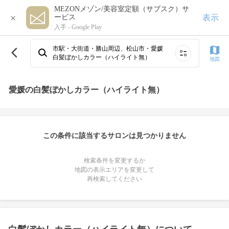
MEZONメゾン/美容室定額（サブスク）サ
×
表示
ービス
入手 -
Google Play
市駅・大街道・勝山周辺、松山市・愛媛
白髪ぼかしカラー（ハイライト無）
地図
愛媛の白髪ぼかしカラー（ハイライト無）
この条件に該当するサロンは見つかりません
検索条件を変更するか
地図の表示エリアを変更して
再検索してください