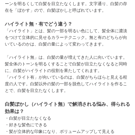
ーンを明るくして白髪を目立たなくします。文字通り、白髪の存
在を「ぼかす」ので、白髪ぼかしと呼ばれています。
ハイライト無・有でどう違う？
「ハイライト」とは、髪の一部を明るい色にして、髪全体に濃淡
をつけて立体的に見せるカラーテクニック。無と有のどちらが向
いているのかは、白髪の量によって変わってきます。
「ハイライト無」は、白髪の量が増えてきた人に向いています。
髪全体のトーンを明るくすることで白髪が目立たなくなると同時
に、白髪がハイライトの役割を果たしてくれます。
「ハイライト有」が向いているのは、白髪がちらほらと見える程
度の人です。白髪以外の髪の一部を脱色してハイライトを作るこ
とで、白髪を目立たなくします。
白髪ぼかし（ハイライト無）で解消される悩み、得られる
効果は？
・白髪が目立たなくなる
・好きな髪色にできる
・髪が立体的な印象になり、ボリュームアップして見える