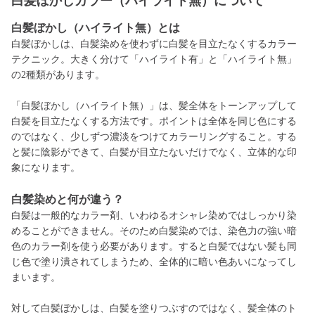
白髪ぼかしカラー（ハイライト無）について
白髪ぼかし（ハイライト無）とは
白髪ぼかしは、白髪染めを使わずに白髪を目立たなくするカラー
テクニック。大きく分けて「ハイライト有」と「ハイライト無」
の2種類があります。
「白髪ぼかし（ハイライト無）」は、髪全体をトーンアップして
白髪を目立たなくする方法です。ポイントは全体を同じ色にする
のではなく、少しずつ濃淡をつけてカラーリングすること。する
と髪に陰影ができて、白髪が目立たないだけでなく、立体的な印
象になります。
白髪
染めと何が違う？
白髪は一般的なカラー剤、いわゆるオシャレ染めではしっかり染
めることができません。そのため白髪染めでは、染色力の強い暗
色のカラー剤を使う必要があります。すると白髪ではない髪も同
じ色で塗り潰されてしまうため、全体的に暗い色あいになってし
まいます。
対して白髪ぼかしは、白髪を塗りつぶすのではなく、髪全体のト