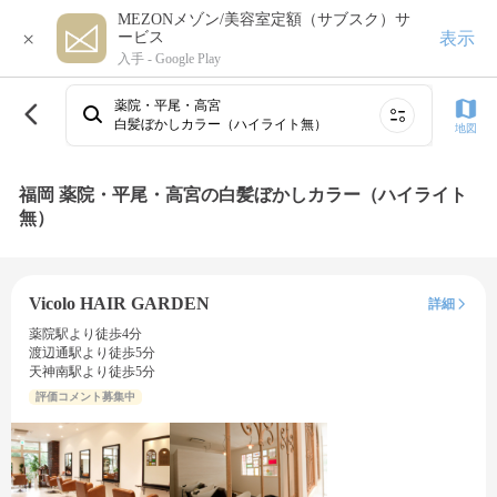
MEZONメゾン/美容室定額（サブスク）サ
×
表示
ービス
入手 -
Google Play
薬院・平尾・高宮
白髪ぼかしカラー（ハイライト無）
地図
福岡 薬院・平尾・高宮の白髪ぼかしカラー（ハイライト
無）
Vicolo HAIR GARDEN
詳細
薬院駅より徒歩4分
渡辺通駅より徒歩5分
天神南駅より徒歩5分
評価コメント募集中