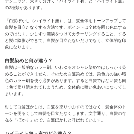
テクニック。大きく分けて「ハイライト有」と「ハイライト無」
の2種類があります。
「白髪ぼかし（ハイライト無）」は、髪全体をトーンアップして
白髪を目立たなくする方法です。ポイントは全体を同じ色にする
のではなく、少しずつ濃淡をつけてカラーリングすること。する
と髪に陰影ができて、白髪が目立たないだけでなく、立体的な印
象になります。
白髪
染めと何が違う？
白髪は一般的なカラー剤、いわゆるオシャレ染めではしっかり染
めることができません。そのため白髪染めでは、染色力の強い暗
色のカラー剤を使う必要があります。すると白髪ではない髪も同
じ色で塗り潰されてしまうため、全体的に暗い色あいになってし
まいます。
対して白髪ぼかしは、白髪を塗りつぶすのではなく、髪全体のト
ーンを明るくして白髪を目立たなくします。文字通り、白髪の存
在を「ぼかす」ので、白髪ぼかしと呼ばれています。
ハイライト無・有でどう違う？