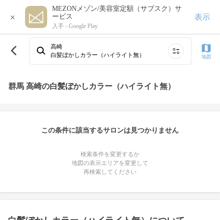
MEZONメゾン/美容室定額（サブスク）サ
×
表示
ービス
入手 -
Google Play
高崎
白髪ぼかしカラー（ハイライト無）
地図
群馬 高崎の白髪ぼかしカラー（ハイライト無）
この条件に該当するサロンは見つかりません
検索条件を変更するか
地図の表示エリアを変更して
再検索してください