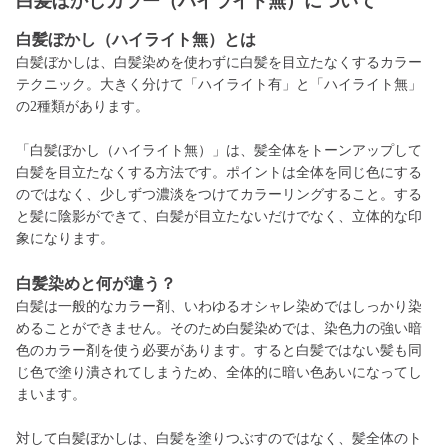
白髪ぼかしカラー（ハイライト無）について
白髪ぼかし（ハイライト無）とは
白髪ぼかしは、白髪染めを使わずに白髪を目立たなくするカラー
テクニック。大きく分けて「ハイライト有」と「ハイライト無」
の2種類があります。
「白髪ぼかし（ハイライト無）」は、髪全体をトーンアップして
白髪を目立たなくする方法です。ポイントは全体を同じ色にする
のではなく、少しずつ濃淡をつけてカラーリングすること。する
と髪に陰影ができて、白髪が目立たないだけでなく、立体的な印
象になります。
白髪
染めと何が違う？
白髪は一般的なカラー剤、いわゆるオシャレ染めではしっかり染
めることができません。そのため白髪染めでは、染色力の強い暗
色のカラー剤を使う必要があります。すると白髪ではない髪も同
じ色で塗り潰されてしまうため、全体的に暗い色あいになってし
まいます。
対して白髪ぼかしは、白髪を塗りつぶすのではなく、髪全体のト