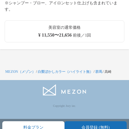
※シャンプー・ブロー、アイロンセット仕上げも含まれていま
す。
美容室の通常価格
¥ 11,550〜21,656
前後／1回
MEZON（メゾン）
/
白髪ぼかしカラー（ハイライト無）
/
群馬
/
高崎
Copyright Jocy inc.
料金プラン
会員登録 (無料)