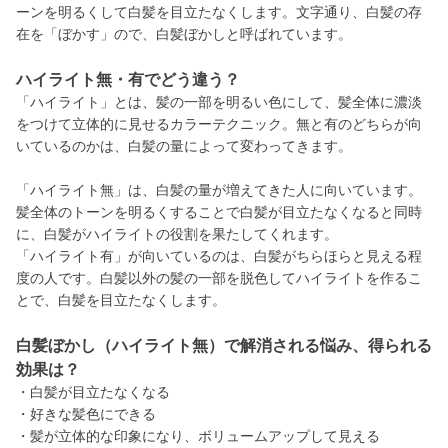
ーンを明るくして白髪を目立たなくします。文字通り、白髪の存
在を「ぼかす」ので、白髪ぼかしと呼ばれています。
ハイライト無・有でどう違う？
「ハイライト」とは、髪の一部を明るい色にして、髪全体に濃淡
をつけて立体的に見せるカラーテクニック。無と有のどちらが向
いているのかは、白髪の量によって変わってきます。
「ハイライト無」は、白髪の量が増えてきた人に向いています。
髪全体のトーンを明るくすることで白髪が目立たなくなると同時
に、白髪がハイライトの役割を果たしてくれます。
「ハイライト有」が向いているのは、白髪がちらほらと見える程
度の人です。白髪以外の髪の一部を脱色してハイライトを作るこ
とで、白髪を目立たなくします。
白髪ぼかし（ハイライト無）で解消される悩み、得られる
効果は？
・白髪が目立たなくなる
・好きな髪色にできる
・髪が立体的な印象になり、ボリュームアップして見える