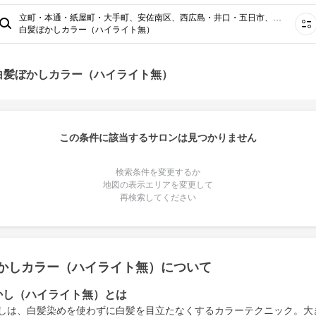
立町・本通・紙屋町・大手町、安佐南区、西広島・井口・五日市、八丁堀・幟町・胡町、府中・海田・安芸区、袋町・中町・三川町・並木通り
白髪ぼかしカラー（ハイライト無）
白髪ぼかしカラー（ハイライト無）
この条件に該当するサロンは見つかりません
検索条件を変更するか
地図の表示エリアを変更して
再検索してください
かしカラー（ハイライト無）について
かし（ハイライト無）とは
しは、白髪染めを使わずに白髪を目立たなくするカラーテクニック。大