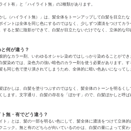
ライト有」と「ハイライト無」の2種類があります。
かし（ハイライト無）」は、髪全体をトーンアップして白髪を目立たな
ポイントは全体を同じ色にするのではなく、少しずつ濃淡をつけてカラ
。すると髪に陰影ができて、白髪が目立たないだけでなく、立体的な印
めと何が違う？
般的なカラー剤、いわゆるオシャレ染めではしっかり染めることができ
白髪染めでは、染色力の強い暗色のカラー剤を使う必要があります。す
髪も同じ色で塗り潰されてしまうため、全体的に暗い色あいになってし
髪ぼかしは、白髪を塗りつぶすのではなく、髪全体のトーンを明るくし
くします。文字通り、白髪の存在を「ぼかす」ので、白髪ぼかしと呼ば
イト無・有でどう違う？
イト」とは、髪の一部を明るい色にして、髪全体に濃淡をつけて立体的
クニック。無と有のどちらが向いているのかは、白髪の量によって変わ