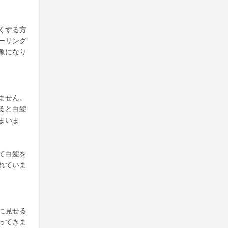
くする方
ーリング
象になり
ません。
ると白髪
まいま
て白髪を
れていま
に見せる
ってきま