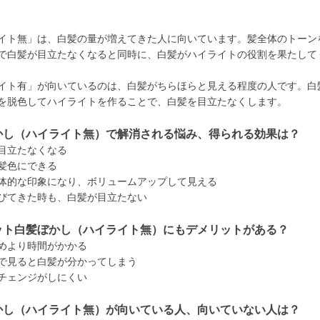
イト無」は、白髪の量が増えてきた人に向いています。髪全体のトーン
で白髪が目立たなくなると同時に、白髪がハイライトの役割を果たして
イト有」が向いているのは、白髪がちらほらと見える程度の人です。白
を脱色してハイライトを作ることで、白髪を目立たなくします。
かし（ハイライト無）で解消される悩み、得られる効果は？
目立たなくなる
髪色にできる
体的な印象になり、ボリュームアップして見える
びてきた時も、白髪が目立たない
ット白髪ぼかし（ハイライト無）にもデメリットがある？
めより時間がかかる
で見ると白髪が分かってしまう
チェンジがしにくい
かし（ハイライト無）が向いている人、向いていない人は？