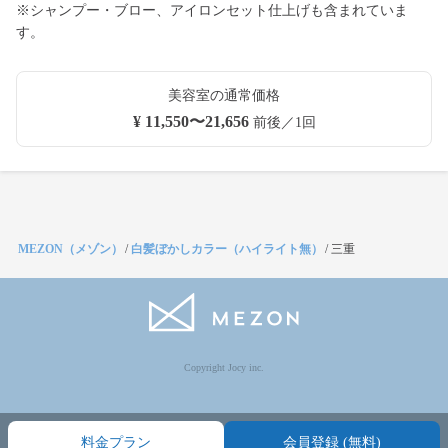
※シャンプー・ブロー、アイロンセット仕上げも含まれていま
す。
美容室の通常価格
¥ 11,550〜21,656
前後／1回
MEZON（メゾン）
/
白髪ぼかしカラー（ハイライト無）
/
三重
Copyright Jocy inc.
料金プラン
会員登録 (無料)