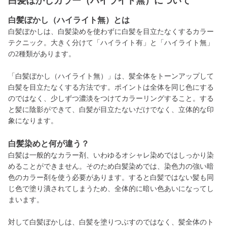
白髪ぼかしカラー（ハイライト無）について
白髪ぼかし（ハイライト無）とは
白髪ぼかしは、白髪染めを使わずに白髪を目立たなくするカラー
テクニック。大きく分けて「ハイライト有」と「ハイライト無」
の2種類があります。
「白髪ぼかし（ハイライト無）」は、髪全体をトーンアップして
白髪を目立たなくする方法です。ポイントは全体を同じ色にする
のではなく、少しずつ濃淡をつけてカラーリングすること。する
と髪に陰影ができて、白髪が目立たないだけでなく、立体的な印
象になります。
白髪
染めと何が違う？
白髪は一般的なカラー剤、いわゆるオシャレ染めではしっかり染
めることができません。そのため白髪染めでは、染色力の強い暗
色のカラー剤を使う必要があります。すると白髪ではない髪も同
じ色で塗り潰されてしまうため、全体的に暗い色あいになってし
まいます。
対して白髪ぼかしは、白髪を塗りつぶすのではなく、髪全体のト