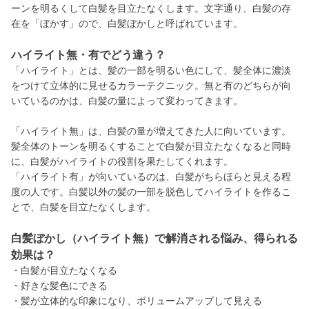
ーンを明るくして白髪を目立たなくします。文字通り、白髪の存
在を「ぼかす」ので、白髪ぼかしと呼ばれています。
ハイライト無・有でどう違う？
「ハイライト」とは、髪の一部を明るい色にして、髪全体に濃淡
をつけて立体的に見せるカラーテクニック。無と有のどちらが向
いているのかは、白髪の量によって変わってきます。
「ハイライト無」は、白髪の量が増えてきた人に向いています。
髪全体のトーンを明るくすることで白髪が目立たなくなると同時
に、白髪がハイライトの役割を果たしてくれます。
「ハイライト有」が向いているのは、白髪がちらほらと見える程
度の人です。白髪以外の髪の一部を脱色してハイライトを作るこ
とで、白髪を目立たなくします。
白髪ぼかし（ハイライト無）で解消される悩み、得られる
効果は？
・白髪が目立たなくなる
・好きな髪色にできる
・髪が立体的な印象になり、ボリュームアップして見える