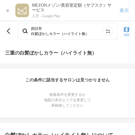
MEZONメゾン/美容室定額（サブスク）サ
×
表示
ービス
入手 -
Google Play
四日市
白髪ぼかしカラー（ハイライト無）
地図
三重の白髪ぼかしカラー（ハイライト無）
この条件に該当するサロンは見つかりません
検索条件を変更するか
地図の表示エリアを変更して
再検索してください