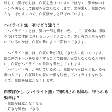
対して白髪ぼかしは、白髪を塗りつぶすのではなく、髪全体のト
ーンを明るくして白髪を目立たなくします。文字通り、白髪の存
在を「ぼかす」ので、白髪ぼかしと呼ばれています。
ハイライト無・有でどう違う？
「ハイライト」とは、髪の一部を明るい色にして、髪全体に濃淡
をつけて立体的に見せるカラーテクニック。無と有のどちらが向
いているのかは、白髪の量によって変わってきます。
「ハイライト無」は、白髪の量が増えてきた人に向いています。
髪全体のトーンを明るくすることで白髪が目立たなくなると同時
に、白髪がハイライトの役割を果たしてくれます。
「ハイライト有」が向いているのは、白髪がちらほらと見える程
度の人です。白髪以外の髪の一部を脱色してハイライトを作るこ
とで、白髪を目立たなくします。
白髪ぼかし（ハイライト無）で解消される悩み、得られる
効果は？
・白髪が目立たなくなる
・好きな髪色にできる