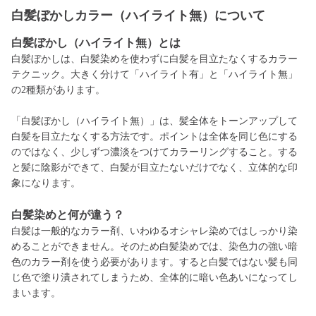
白髪ぼかしカラー（ハイライト無）について
白髪ぼかし（ハイライト無）とは
白髪ぼかしは、白髪染めを使わずに白髪を目立たなくするカラー
テクニック。大きく分けて「ハイライト有」と「ハイライト無」
の2種類があります。
「白髪ぼかし（ハイライト無）」は、髪全体をトーンアップして
白髪を目立たなくする方法です。ポイントは全体を同じ色にする
のではなく、少しずつ濃淡をつけてカラーリングすること。する
と髪に陰影ができて、白髪が目立たないだけでなく、立体的な印
象になります。
白髪
染めと何が違う？
白髪は一般的なカラー剤、いわゆるオシャレ染めではしっかり染
めることができません。そのため白髪染めでは、染色力の強い暗
色のカラー剤を使う必要があります。すると白髪ではない髪も同
じ色で塗り潰されてしまうため、全体的に暗い色あいになってし
まいます。