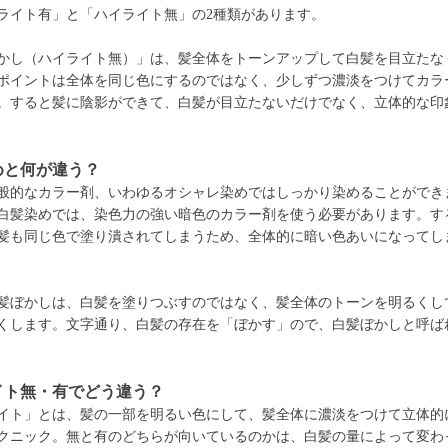
ライト有」と「ハイライト無」の2種類があります。
かし（ハイライト無）」は、髪全体をトーンアップして白髪を目立たな
ポイントは全体を同じ色にするのではなく、少しずつ濃淡をつけてカラ
。すると髪に陰影ができて、白髪が目立たないだけでなく、立体的な印
めと何が違う？
般的なカラー剤、いわゆるオシャレ染めではしっかり染めることができ
白髪染めでは、染色力の強い暗色のカラー剤を使う必要があります。す
髪も同じ色で塗り潰されてしまうため、全体的に暗い色あいになってし
髪ぼかしは、白髪を塗りつぶすのではなく、髪全体のトーンを明るくし
くします。文字通り、白髪の存在を「ぼかす」ので、白髪ぼかしと呼ば
イト無・有でどう違う？
イト」とは、髪の一部を明るい色にして、髪全体に濃淡をつけて立体的
クニック。無と有のどちらが向いているのかは、白髪の量によって変わ