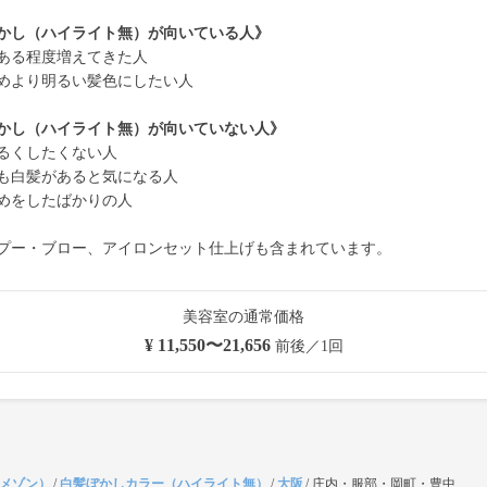
かし（ハイライト無）が向いている人》
ある程度増えてきた人
めより明るい髪色にしたい人
かし（ハイライト無）が向いていない人》
るくしたくない人
も白髪があると気になる人
めをしたばかりの人
プー・ブロー、アイロンセット仕上げも含まれています。
美容室の通常価格
¥ 11,550〜21,656
前後／1回
（メゾン）
/
白髪ぼかしカラー（ハイライト無）
/
大阪
/
庄内・服部・岡町・豊中