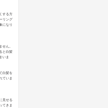
くする方
ーリング
象になり
ません。
ると白髪
まいま
て白髪を
れていま
に見せる
ってきま