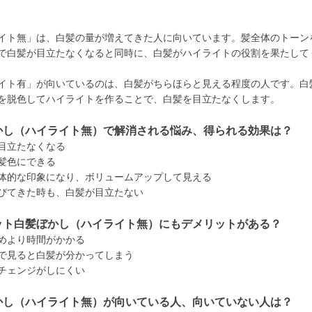
イト無」は、白髪の量が増えてきた人に向いています。髪全体のトーン
で白髪が目立たなくなると同時に、白髪がハイライトの役割を果たして
イト有」が向いているのは、白髪がちらほらと見える程度の人です。白
を脱色してハイライトを作ることで、白髪を目立たなくします。
かし（ハイライト無）で解消される悩み、得られる効果は？
目立たなくなる
髪色にできる
体的な印象になり、ボリュームアップして見える
びてきた時も、白髪が目立たない
ット白髪ぼかし（ハイライト無）にもデメリットがある？
めより時間がかかる
で見ると白髪が分かってしまう
チェンジがしにくい
かし（ハイライト無）が向いている人、向いていない人は？