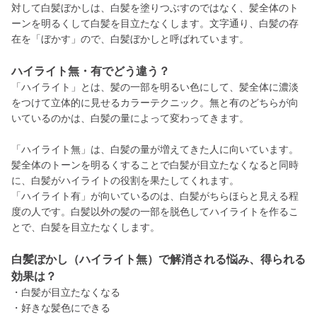
対して白髪ぼかしは、白髪を塗りつぶすのではなく、髪全体のト
ーンを明るくして白髪を目立たなくします。文字通り、白髪の存
在を「ぼかす」ので、白髪ぼかしと呼ばれています。
ハイライト無・有でどう違う？
「ハイライト」とは、髪の一部を明るい色にして、髪全体に濃淡
をつけて立体的に見せるカラーテクニック。無と有のどちらが向
いているのかは、白髪の量によって変わってきます。
「ハイライト無」は、白髪の量が増えてきた人に向いています。
髪全体のトーンを明るくすることで白髪が目立たなくなると同時
に、白髪がハイライトの役割を果たしてくれます。
「ハイライト有」が向いているのは、白髪がちらほらと見える程
度の人です。白髪以外の髪の一部を脱色してハイライトを作るこ
とで、白髪を目立たなくします。
白髪ぼかし（ハイライト無）で解消される悩み、得られる
効果は？
・白髪が目立たなくなる
・好きな髪色にできる