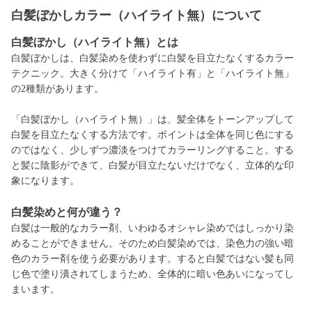
白髪ぼかしカラー（ハイライト無）について
白髪ぼかし（ハイライト無）とは
白髪ぼかしは、白髪染めを使わずに白髪を目立たなくするカラー
テクニック。大きく分けて「ハイライト有」と「ハイライト無」
の2種類があります。
「白髪ぼかし（ハイライト無）」は、髪全体をトーンアップして
白髪を目立たなくする方法です。ポイントは全体を同じ色にする
のではなく、少しずつ濃淡をつけてカラーリングすること。する
と髪に陰影ができて、白髪が目立たないだけでなく、立体的な印
象になります。
白髪
染めと何が違う？
白髪は一般的なカラー剤、いわゆるオシャレ染めではしっかり染
めることができません。そのため白髪染めでは、染色力の強い暗
色のカラー剤を使う必要があります。すると白髪ではない髪も同
じ色で塗り潰されてしまうため、全体的に暗い色あいになってし
まいます。