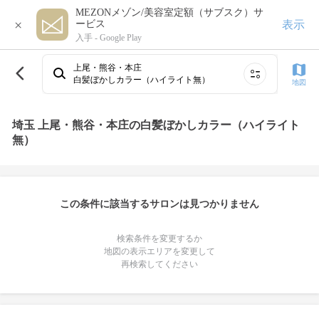
MEZONメゾン/美容室定額（サブスク）サ
×
表示
ービス
入手 -
Google Play
上尾・熊谷・本庄
白髪ぼかしカラー（ハイライト無）
地図
埼玉 上尾・熊谷・本庄の白髪ぼかしカラー（ハイライト
無）
この条件に該当するサロンは見つかりません
検索条件を変更するか
地図の表示エリアを変更して
再検索してください