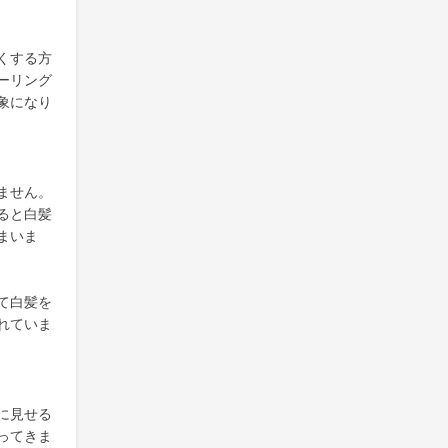
くする方
ーリング
象になり
ません。
ると白髪
まいま
て白髪を
れていま
に見せる
ってきま