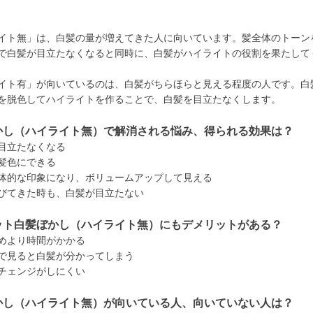
イト無」は、白髪の量が増えてきた人に向いています。髪全体のトーン
で白髪が目立たなくなると同時に、白髪がハイライトの役割を果たして
イト有」が向いているのは、白髪がちらほらと見える程度の人です。白
を脱色してハイライトを作ることで、白髪を目立たなくします。
かし（ハイライト無）で解消される悩み、得られる効果は？
目立たなくなる
髪色にできる
体的な印象になり、ボリュームアップして見える
びてきた時も、白髪が目立たない
ット白髪ぼかし（ハイライト無）にもデメリットがある？
めより時間がかかる
で見ると白髪が分かってしまう
チェンジがしにくい
かし（ハイライト無）が向いている人、向いていない人は？