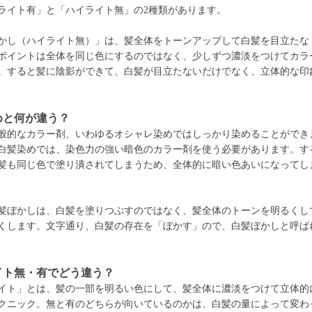
ライト有」と「ハイライト無」の2種類があります。
かし（ハイライト無）」は、髪全体をトーンアップして白髪を目立たな
ポイントは全体を同じ色にするのではなく、少しずつ濃淡をつけてカラ
。すると髪に陰影ができて、白髪が目立たないだけでなく、立体的な印
めと何が違う？
般的なカラー剤、いわゆるオシャレ染めではしっかり染めることができ
白髪染めでは、染色力の強い暗色のカラー剤を使う必要があります。す
髪も同じ色で塗り潰されてしまうため、全体的に暗い色あいになってし
髪ぼかしは、白髪を塗りつぶすのではなく、髪全体のトーンを明るくし
くします。文字通り、白髪の存在を「ぼかす」ので、白髪ぼかしと呼ば
イト無・有でどう違う？
イト」とは、髪の一部を明るい色にして、髪全体に濃淡をつけて立体的
クニック。無と有のどちらが向いているのかは、白髪の量によって変わ