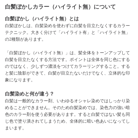
白髪ぼかしカラー（ハイライト無）について
白髪ぼかし（ハイライト無）とは
白髪ぼかしは、白髪染めを使わずに白髪を目立たなくするカラー
テクニック。大きく分けて「ハイライト有」と「ハイライト無」
の2種類があります。
「白髪ぼかし（ハイライト無）」は、髪全体をトーンアップして
白髪を目立たなくする方法です。ポイントは全体を同じ色にする
のではなく、少しずつ濃淡をつけてカラーリングすること。する
と髪に陰影ができて、白髪が目立たないだけでなく、立体的な印
象になります。
白髪
染めと何が違う？
白髪は一般的なカラー剤、いわゆるオシャレ染めではしっかり染
めることができません。そのため白髪染めでは、染色力の強い暗
色のカラー剤を使う必要があります。すると白髪ではない髪も同
じ色で塗り潰されてしまうため、全体的に暗い色あいになってし
まいます。