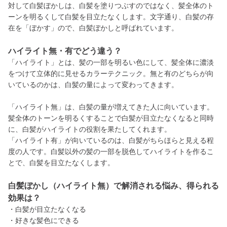
対して白髪ぼかしは、白髪を塗りつぶすのではなく、髪全体のト
ーンを明るくして白髪を目立たなくします。文字通り、白髪の存
在を「ぼかす」ので、白髪ぼかしと呼ばれています。
ハイライト無・有でどう違う？
「ハイライト」とは、髪の一部を明るい色にして、髪全体に濃淡
をつけて立体的に見せるカラーテクニック。無と有のどちらが向
いているのかは、白髪の量によって変わってきます。
「ハイライト無」は、白髪の量が増えてきた人に向いています。
髪全体のトーンを明るくすることで白髪が目立たなくなると同時
に、白髪がハイライトの役割を果たしてくれます。
「ハイライト有」が向いているのは、白髪がちらほらと見える程
度の人です。白髪以外の髪の一部を脱色してハイライトを作るこ
とで、白髪を目立たなくします。
白髪ぼかし（ハイライト無）で解消される悩み、得られる
効果は？
・白髪が目立たなくなる
・好きな髪色にできる