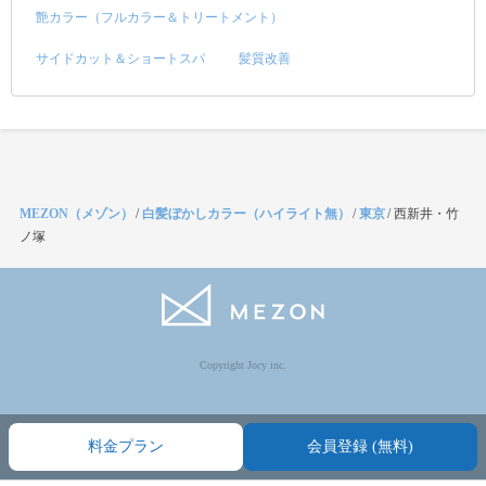
艶カラー（フルカラー＆トリートメント）
サイドカット＆ショートスパ
髪質改善
MEZON（メゾン）
/
白髪ぼかしカラー（ハイライト無）
/
東京
/
西新井・竹
ノ塚
Copyright Jocy inc.
料金プラン
会員登録 (無料)