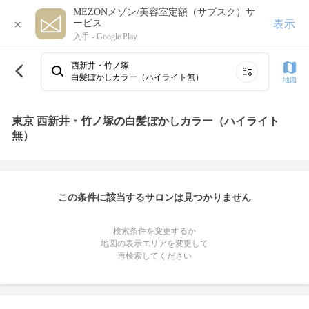
MEZONメゾン/美容室定額（サブスク）サ
×
表示
ービス
入手 -
Google Play
西新井・竹ノ塚
白髪ぼかしカラー（ハイライト無）
地図
東京 西新井・竹ノ塚の白髪ぼかしカラー（ハイライト
無）
この条件に該当するサロンは見つかりません
検索条件を変更するか
地図の表示エリアを変更して
再検索してください