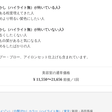
かし（ハイライト無）が向いている人》
ある程度増えてきた人
めより明るい髪色にしたい人
かし（ハイライト無）が向いていない人》
るくしたくない人
も白髪があると気になる人
めをしたばかりの人
プー・ブロー、アイロンセット仕上げも含まれています。
美容室の通常価格
¥ 11,550〜21,656
前後／1回
（メゾン）
/
白髪ぼかしカラー（ハイライト無）
/
東京
/
新宿・高田馬場