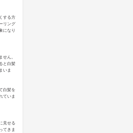
くする方
ーリング
象になり
ません。
ると白髪
まいま
て白髪を
れていま
に見せる
ってきま