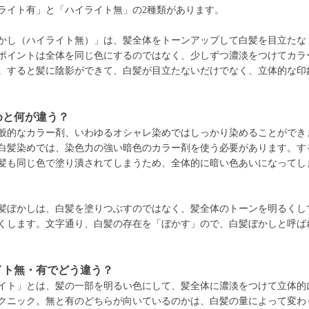
ライト有」と「ハイライト無」の2種類があります。
かし（ハイライト無）」は、髪全体をトーンアップして白髪を目立たな
ポイントは全体を同じ色にするのではなく、少しずつ濃淡をつけてカラ
。すると髪に陰影ができて、白髪が目立たないだけでなく、立体的な印
めと何が違う？
般的なカラー剤、いわゆるオシャレ染めではしっかり染めることができ
白髪染めでは、染色力の強い暗色のカラー剤を使う必要があります。す
髪も同じ色で塗り潰されてしまうため、全体的に暗い色あいになってし
髪ぼかしは、白髪を塗りつぶすのではなく、髪全体のトーンを明るくし
くします。文字通り、白髪の存在を「ぼかす」ので、白髪ぼかしと呼ば
イト無・有でどう違う？
イト」とは、髪の一部を明るい色にして、髪全体に濃淡をつけて立体的
クニック。無と有のどちらが向いているのかは、白髪の量によって変わ