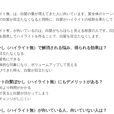
イト無」は、白髪の量が増えてきた人に向いています。髪全体のトーン
で白髪が目立たなくなると同時に、白髪がハイライトの役割を果たして
イト有」が向いているのは、白髪がちらほらと見える程度の人です。白
を脱色してハイライトを作ることで、白髪を目立たなくします。
かし（ハイライト無）で解消される悩み、得られる効果は？
目立たなくなる
髪色にできる
体的な印象になり、ボリュームアップして見える
びてきた時も、白髪が目立たない
ット白髪ぼかし（ハイライト無）にもデメリットがある？
めより時間がかかる
で見ると白髪が分かってしまう
チェンジがしにくい
かし（ハイライト無）が向いている人、向いていない人は？