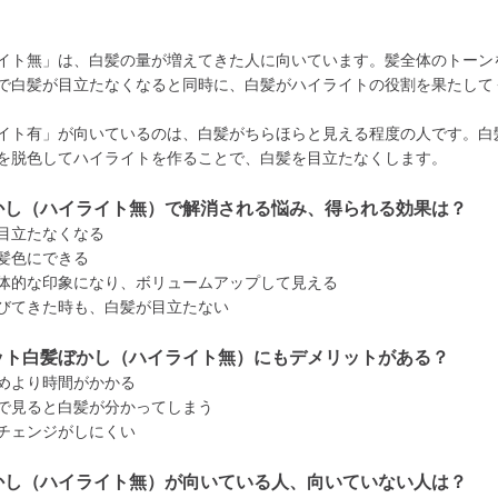
イト無」は、白髪の量が増えてきた人に向いています。髪全体のトーン
で白髪が目立たなくなると同時に、白髪がハイライトの役割を果たして
イト有」が向いているのは、白髪がちらほらと見える程度の人です。白
を脱色してハイライトを作ることで、白髪を目立たなくします。
かし（ハイライト無）で解消される悩み、得られる効果は？
目立たなくなる
髪色にできる
体的な印象になり、ボリュームアップして見える
びてきた時も、白髪が目立たない
ット白髪ぼかし（ハイライト無）にもデメリットがある？
めより時間がかかる
で見ると白髪が分かってしまう
チェンジがしにくい
かし（ハイライト無）が向いている人、向いていない人は？