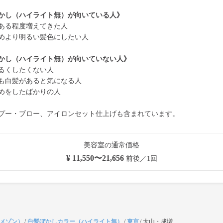
かし（ハイライト無）が向いている人》
ある程度増えてきた人
めより明るい髪色にしたい人
かし（ハイライト無）が向いていない人》
るくしたくない人
も白髪があると気になる人
めをしたばかりの人
プー・ブロー、アイロンセット仕上げも含まれています。
美容室の通常価格
¥ 11,550〜21,656
前後／1回
（メゾン）
/
白髪ぼかしカラー（ハイライト無）
/
東京
/
大山・成増