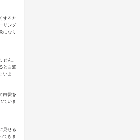
くする方
ーリング
象になり
ません。
ると白髪
まいま
て白髪を
れていま
に見せる
ってきま