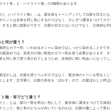
ライト有」と「ハイライト無」の2種類があります。
かし（ハイライト無）」は、髪全体をトーンアップして白髪を目立たな
ポイントは全体を同じ色にするのではなく、少しずつ濃淡をつけてカラ
。すると髪に陰影ができて、白髪が目立たないだけでなく、立体的な印
めと何が違う？
般的なカラー剤、いわゆるオシャレ染めではしっかり染めることができ
白髪染めでは、染色力の強い暗色のカラー剤を使う必要があります。す
髪も同じ色で塗り潰されてしまうため、全体的に暗い色あいになってし
髪ぼかしは、白髪を塗りつぶすのではなく、髪全体のトーンを明るくし
くします。文字通り、白髪の存在を「ぼかす」ので、白髪ぼかしと呼ば
イト無・有でどう違う？
イト」とは、髪の一部を明るい色にして、髪全体に濃淡をつけて立体的
クニック。無と有のどちらが向いているのかは、白髪の量によって変わ