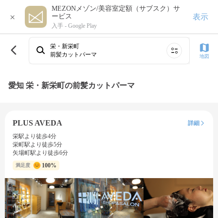
MEZONメゾン/美容室定額（サブスク）サ
×
表示
ービス
入手 -
Google Play
栄・新栄町
前髪カットパーマ
地図
愛知 栄・新栄町の前髪カットパーマ
PLUS AVEDA
詳細
栄駅より徒歩4分
栄町駅より徒歩5分
矢場町駅より徒歩6分
100%
満足度