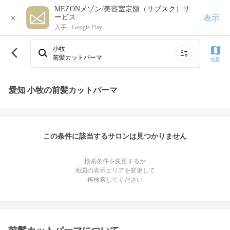
MEZONメゾン/美容室定額（サブスク）サ
×
表示
ービス
入手 -
Google Play
小牧
前髪カットパーマ
地図
愛知 小牧の前髪カットパーマ
この条件に該当するサロンは見つかりません
検索条件を変更するか
地図の表示エリアを変更して
再検索してください