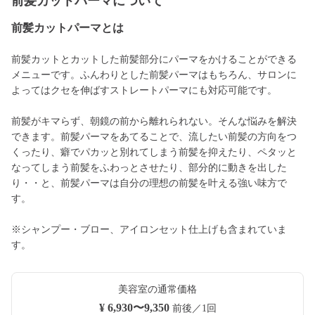
前髪カットパーマについて
前髪カットパーマとは
前髪カットとカットした前髪部分にパーマをかけることができる
メニューです。ふんわりとした前髪パーマはもちろん、サロンに
よってはクセを伸ばすストレートパーマにも対応可能です。
前髪がキマらず、朝鏡の前から離れられない。そんな悩みを解決
できます。前髪パーマをあてることで、流したい前髪の方向をつ
くったり、癖でパカッと別れてしまう前髪を抑えたり、ペタッと
なってしまう前髪をふわっとさせたり、部分的に動きを出した
り・・と、前髪パーマは自分の理想の前髪を叶える強い味方で
す。
※シャンプー・ブロー、アイロンセット仕上げも含まれていま
す。
美容室の通常価格
¥ 6,930〜9,350
前後／1回