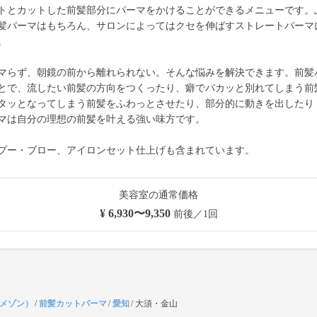
トとカットした前髪部分にパーマをかけることができるメニューです。
髪パーマはもちろん、サロンによってはクセを伸ばすストレートパーマ
。
マらず、朝鏡の前から離れられない。そんな悩みを解決できます。前髪
とで、流したい前髪の方向をつくったり、癖でパカッと別れてしまう前
タッとなってしまう前髪をふわっとさせたり、部分的に動きを出したり
マは自分の理想の前髪を叶える強い味方です。
プー・ブロー、アイロンセット仕上げも含まれています。
美容室の通常価格
¥ 6,930〜9,350
前後／1回
（メゾン）
/
前髪カットパーマ
/
愛知
/
大須・金山