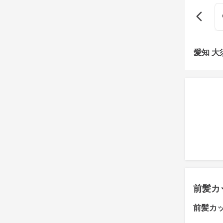
愛知 
前髪カ
前髪カ