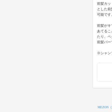
前髪カッ
とした前
可能です
前髪がキ
あてるこ
たり、ペ
前髪パー
※シャン
MEZON