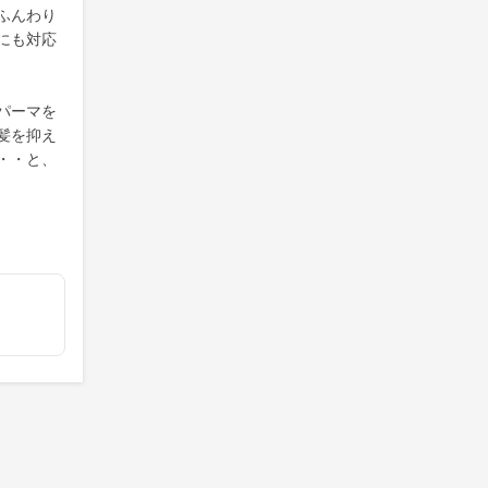
ふんわり
にも対応
パーマを
髪を抑え
・・と、