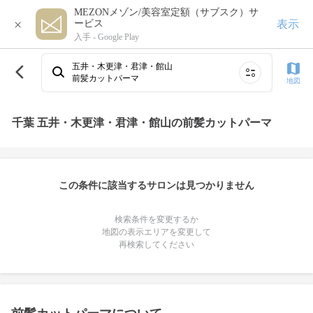
MEZONメゾン/美容室定額（サブスク）サ
×
表示
ービス
入手 -
Google Play
五井・木更津・君津・館山
前髪カットパーマ
地図
千葉 五井・木更津・君津・館山の前髪カットパーマ
この条件に該当するサロンは見つかりません
検索条件を変更するか
地図の表示エリアを変更して
再検索してください