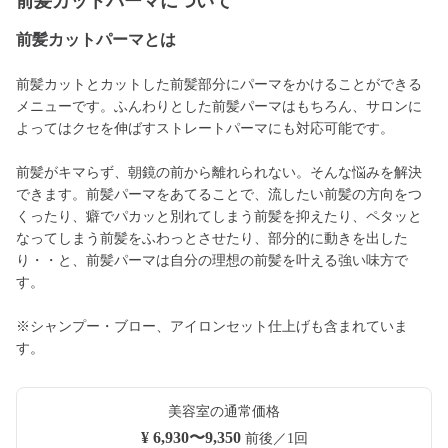
前髪カットパーマについて
前髪カットパーマとは
前髪カットとカットした前髪部分にパーマをかけることができる
メニューです。ふんわりとした前髪パーマはもちろん、サロンに
よってはクセを伸ばすストレートパーマにも対応可能です。
前髪がキマらず、朝鏡の前から離れられない。そんな悩みを解決
できます。前髪パーマをあてることで、流したい前髪の方向をつ
くったり、癖でパカッと別れてしまう前髪を抑えたり、ペタッと
なってしまう前髪をふわっとさせたり、部分的に動きを出した
り・・と、前髪パーマは自分の理想の前髪を叶える強い味方で
す。
※シャンプー・ブロー、アイロンセット仕上げも含まれていま
す。
美容室の通常価格
¥ 6,930〜9,350
前後／1回