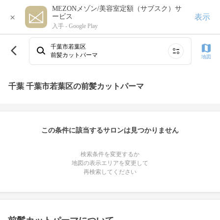
MEZONメゾン/美容室定額（サブスク）サ
×
表示
ービス
入手 -
Google Play
千葉市若葉区
前髪カットパーマ
地図
千葉 千葉市若葉区の前髪カットパーマ
この条件に該当するサロンは見つかりません
検索条件を変更するか
地図の表示エリアを変更して
再検索してください