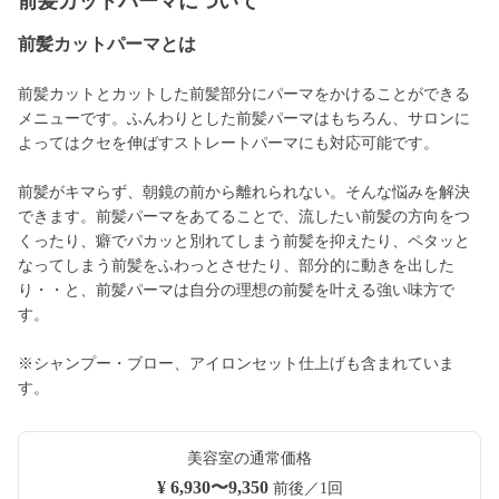
前髪カットパーマについて
前髪カットパーマとは
前髪カットとカットした前髪部分にパーマをかけることができる
メニューです。ふんわりとした前髪パーマはもちろん、サロンに
よってはクセを伸ばすストレートパーマにも対応可能です。
前髪がキマらず、朝鏡の前から離れられない。そんな悩みを解決
できます。前髪パーマをあてることで、流したい前髪の方向をつ
くったり、癖でパカッと別れてしまう前髪を抑えたり、ペタッと
なってしまう前髪をふわっとさせたり、部分的に動きを出した
り・・と、前髪パーマは自分の理想の前髪を叶える強い味方で
す。
※シャンプー・ブロー、アイロンセット仕上げも含まれていま
す。
美容室の通常価格
¥ 6,930〜9,350
前後／1回