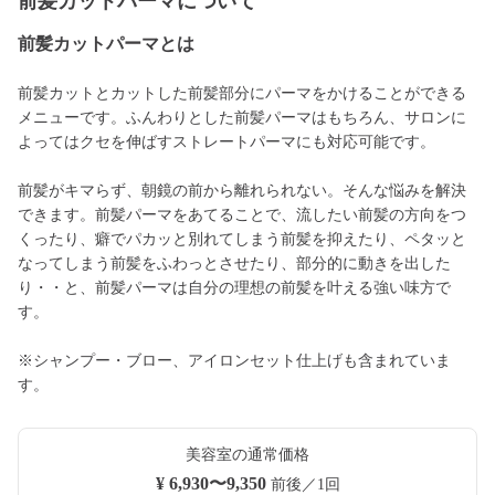
前髪カットパーマについて
前髪カットパーマとは
前髪カットとカットした前髪部分にパーマをかけることができる
メニューです。ふんわりとした前髪パーマはもちろん、サロンに
よってはクセを伸ばすストレートパーマにも対応可能です。
前髪がキマらず、朝鏡の前から離れられない。そんな悩みを解決
できます。前髪パーマをあてることで、流したい前髪の方向をつ
くったり、癖でパカッと別れてしまう前髪を抑えたり、ペタッと
なってしまう前髪をふわっとさせたり、部分的に動きを出した
り・・と、前髪パーマは自分の理想の前髪を叶える強い味方で
す。
※シャンプー・ブロー、アイロンセット仕上げも含まれていま
す。
美容室の通常価格
¥ 6,930〜9,350
前後／1回