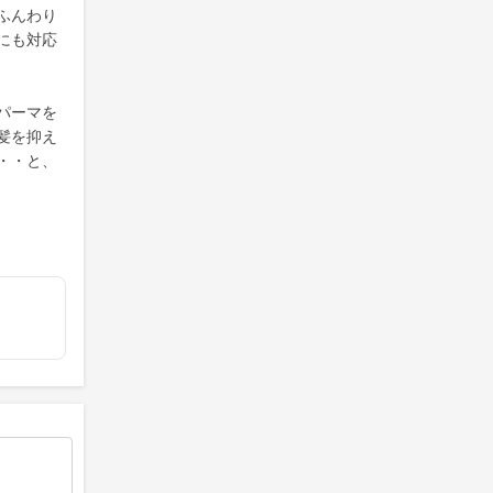
ふんわり
にも対応
パーマを
髪を抑え
・・と、