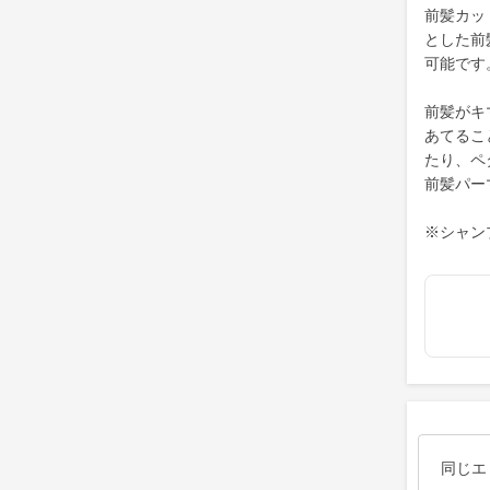
前髪カッ
とした前
可能です
前髪がキ
あてるこ
たり、ペ
前髪パー
※シャン
同じエ