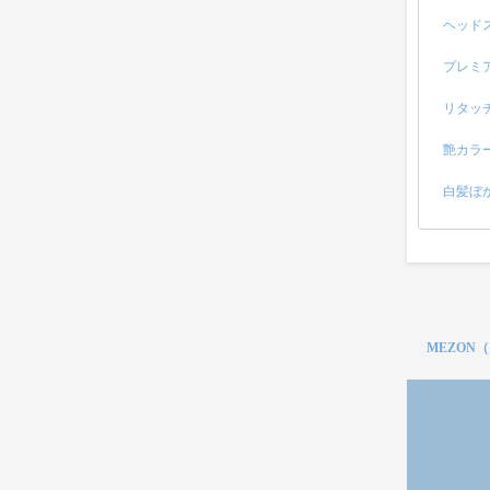
ヘッド
プレミ
リタッ
艶カラ
白髪ぼ
MEZON