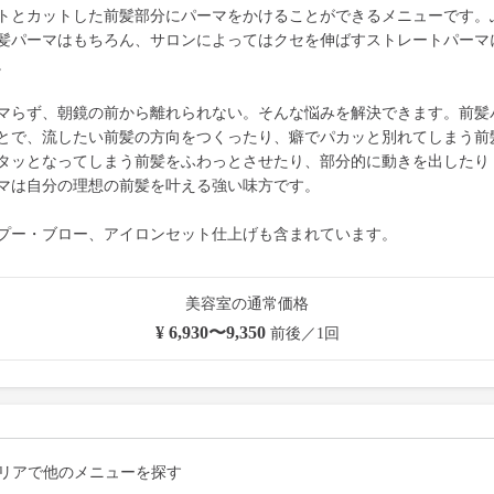
トとカットした前髪部分にパーマをかけることができるメニューです。
髪パーマはもちろん、サロンによってはクセを伸ばすストレートパーマ
。
マらず、朝鏡の前から離れられない。そんな悩みを解決できます。前髪
とで、流したい前髪の方向をつくったり、癖でパカッと別れてしまう前
タッとなってしまう前髪をふわっとさせたり、部分的に動きを出したり
マは自分の理想の前髪を叶える強い味方です。
プー・ブロー、アイロンセット仕上げも含まれています。
美容室の通常価格
¥ 6,930〜9,350
前後／1回
リアで他のメニューを探す