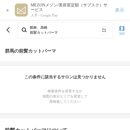
MEZONメゾン/美容室定額（サブスク）サ
×
表示
ービス
入手 -
Google Play
館林、高崎
前髪カットパーマ
地図
群馬の前髪カットパーマ
この条件に該当するサロンは見つかりません
検索条件を変更するか
地図の表示エリアを変更して
再検索してください