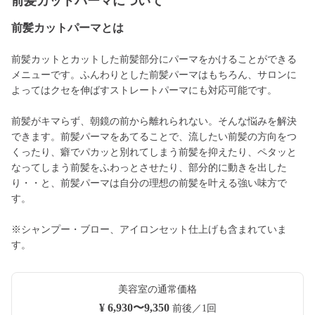
前髪カットパーマについて
前髪カットパーマとは
前髪カットとカットした前髪部分にパーマをかけることができる
メニューです。ふんわりとした前髪パーマはもちろん、サロンに
よってはクセを伸ばすストレートパーマにも対応可能です。
前髪がキマらず、朝鏡の前から離れられない。そんな悩みを解決
できます。前髪パーマをあてることで、流したい前髪の方向をつ
くったり、癖でパカッと別れてしまう前髪を抑えたり、ペタッと
なってしまう前髪をふわっとさせたり、部分的に動きを出した
り・・と、前髪パーマは自分の理想の前髪を叶える強い味方で
す。
※シャンプー・ブロー、アイロンセット仕上げも含まれていま
す。
美容室の通常価格
¥ 6,930〜9,350
前後／1回