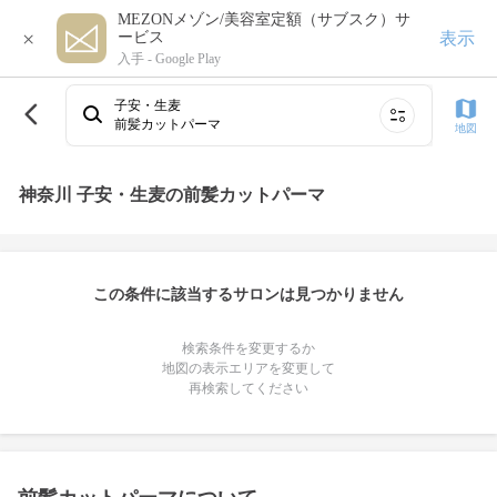
MEZONメゾン/美容室定額（サブスク）サ
×
表示
ービス
入手 -
Google Play
子安・生麦
前髪カットパーマ
地図
神奈川 子安・生麦の前髪カットパーマ
この条件に該当するサロンは見つかりません
検索条件を変更するか
地図の表示エリアを変更して
再検索してください