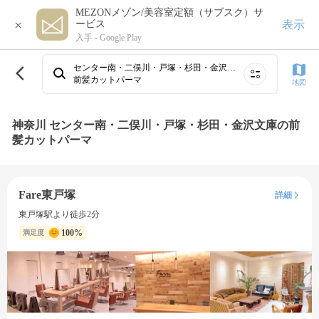
MEZONメゾン/美容室定額（サブスク）サ
×
表示
ービス
入手 -
Google Play
センター南・二俣川・戸塚・杉田・金沢文庫
前髪カットパーマ
地図
神奈川 センター南・二俣川・戸塚・杉田・金沢文庫の前
髪カットパーマ
Fare東戸塚
詳細
東戸塚駅より徒歩2分
100%
満足度