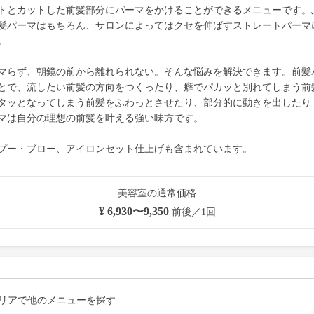
トとカットした前髪部分にパーマをかけることができるメニューです。
髪パーマはもちろん、サロンによってはクセを伸ばすストレートパーマ
。
マらず、朝鏡の前から離れられない。そんな悩みを解決できます。前髪
とで、流したい前髪の方向をつくったり、癖でパカッと別れてしまう前
タッとなってしまう前髪をふわっとさせたり、部分的に動きを出したり
マは自分の理想の前髪を叶える強い味方です。
プー・ブロー、アイロンセット仕上げも含まれています。
美容室の通常価格
¥ 6,930〜9,350
前後／1回
リアで他のメニューを探す