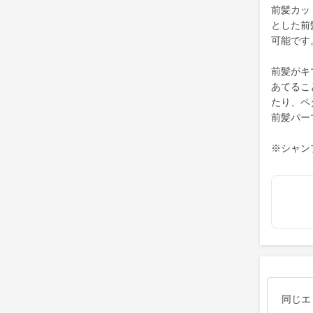
前髪カッ
とした前
可能です
前髪がキ
あてるこ
たり、ペ
前髪パー
※シャン
同じエ