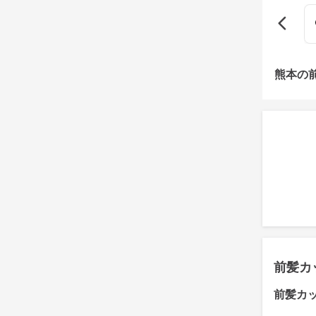
熊本の
前髪カ
前髪カ