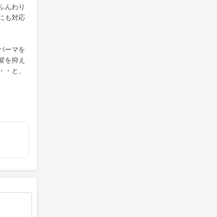
ふんわり
にも対応
パーマを
髪を抑え
・・と、