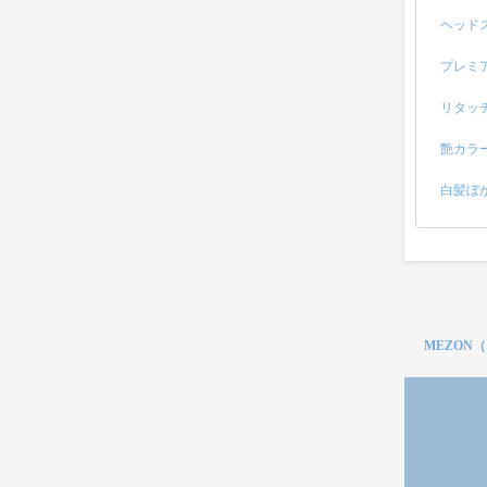
ヘッド
プレミ
リタッ
艶カラ
白髪ぼ
MEZON