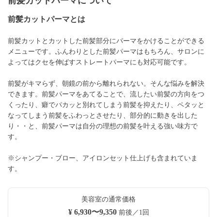
前髪カットパーマについて
前髪カットパーマとは
前髪カットとカットした前髪部分にパーマをかけることができる
メニューです。ふんわりとした前髪パーマはもちろん、サロンに
よってはクセを伸ばすストレートパーマにも対応可能です。
前髪がキマらず、朝鏡の前から離れられない。そんな悩みを解決
できます。前髪パーマをあてることで、流したい前髪の方向をつ
くったり、癖でパカッと別れてしまう前髪を抑えたり、ペタッと
なってしまう前髪をふわっとさせたり、部分的に動きを出した
り・・と、前髪パーマは自分の理想の前髪を叶える強い味方で
す。
※シャンプー・ブロー、アイロンセット仕上げも含まれていま
す。
美容室の通常価格
¥ 6,930〜9,350
前後／1回