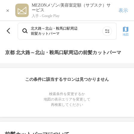
MEZONメゾン/美容室定額（サブスク）サ
×
表示
ービス
入手 -
Google Play
北大路～北山・鞍馬口駅周辺
前髪カットパーマ
地図
京都 北大路～北山・鞍馬口駅周辺の前髪カットパーマ
この条件に該当するサロンは見つかりません
検索条件を変更するか
地図の表示エリアを変更して
再検索してください