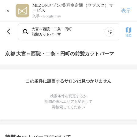
MEZONメゾン/美容室定額（サブスク）サ
×
表示
ービス
入手 -
Google Play
大宮～西院・二条・円町
前髪カットパーマ
地図
京都 大宮～西院・二条・円町の前髪カットパーマ
この条件に該当するサロンは見つかりません
検索条件を変更するか
地図の表示エリアを変更して
再検索してください