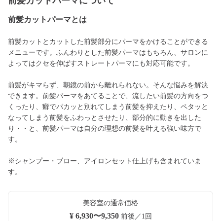
前髪カットパーマについて
前髪カットパーマとは
前髪カットとカットした前髪部分にパーマをかけることができる
メニューです。ふんわりとした前髪パーマはもちろん、サロンに
よってはクセを伸ばすストレートパーマにも対応可能です。
前髪がキマらず、朝鏡の前から離れられない。そんな悩みを解決
できます。前髪パーマをあてることで、流したい前髪の方向をつ
くったり、癖でパカッと別れてしまう前髪を抑えたり、ペタッと
なってしまう前髪をふわっとさせたり、部分的に動きを出した
り・・と、前髪パーマは自分の理想の前髪を叶える強い味方で
す。
※シャンプー・ブロー、アイロンセット仕上げも含まれていま
す。
美容室の通常価格
¥ 6,930〜9,350
前後／1回