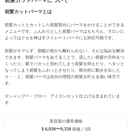
前髪カットパーマについて
前髪カットパーマとは
前髪カットとカットした前髪部分にパーマをかけることができる
メニューです。ふんわりとした前髪パーマはもちろん、サロンに
よってはクセを伸ばすストレートパーマにも対応可能です。
前髪がキマらず、朝鏡の前から離れられない。そんな悩みを解決
できます。前髪パーマをあてることで、流したい前髪の方向をつ
くったり、癖でパカッと別れてしまう前髪を抑えたり、ペタッと
なってしまう前髪をふわっとさせたり、部分的に動きを出した
り・・と、前髪パーマは自分の理想の前髪を叶える強い味方で
す。
※シャンプー・ブロー、アイロンセット仕上げも含まれていま
す。
美容室の通常価格
¥ 6,930〜9,350
前後／1回