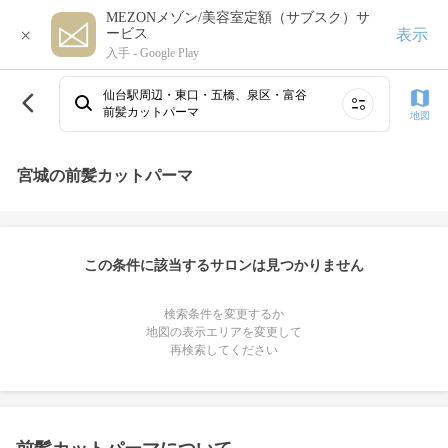
MEZONメゾン/美容室定額（サブスク）サ
×
表示
ービス
入手 -
Google Play
仙台駅周辺・東口・五橋、泉区・富谷
前髪カットパーマ
地図
宮城の前髪カットパーマ
この条件に該当するサロンは見つかりません
検索条件を変更するか
地図の表示エリアを変更して
再検索してください