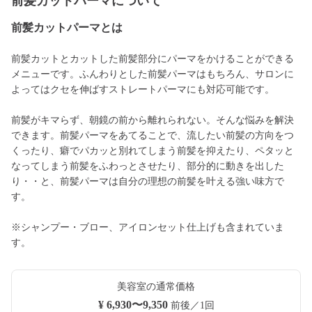
前髪カットパーマについて
前髪カットパーマとは
前髪カットとカットした前髪部分にパーマをかけることができる
メニューです。ふんわりとした前髪パーマはもちろん、サロンに
よってはクセを伸ばすストレートパーマにも対応可能です。
前髪がキマらず、朝鏡の前から離れられない。そんな悩みを解決
できます。前髪パーマをあてることで、流したい前髪の方向をつ
くったり、癖でパカッと別れてしまう前髪を抑えたり、ペタッと
なってしまう前髪をふわっとさせたり、部分的に動きを出した
り・・と、前髪パーマは自分の理想の前髪を叶える強い味方で
す。
※シャンプー・ブロー、アイロンセット仕上げも含まれていま
す。
美容室の通常価格
¥ 6,930〜9,350
前後／1回