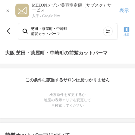
MEZONメゾン/美容室定額（サブスク）サ
×
表示
ービス
入手 -
Google Play
芝田・茶屋町・中崎町
前髪カットパーマ
地図
大阪 芝田・茶屋町・中崎町の前髪カットパーマ
この条件に該当するサロンは見つかりません
検索条件を変更するか
地図の表示エリアを変更して
再検索してください