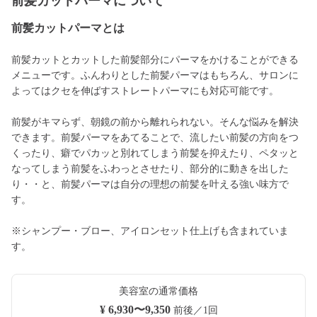
前髪カットパーマについて
前髪カットパーマとは
前髪カットとカットした前髪部分にパーマをかけることができる
メニューです。ふんわりとした前髪パーマはもちろん、サロンに
よってはクセを伸ばすストレートパーマにも対応可能です。
前髪がキマらず、朝鏡の前から離れられない。そんな悩みを解決
できます。前髪パーマをあてることで、流したい前髪の方向をつ
くったり、癖でパカッと別れてしまう前髪を抑えたり、ペタッと
なってしまう前髪をふわっとさせたり、部分的に動きを出した
り・・と、前髪パーマは自分の理想の前髪を叶える強い味方で
す。
※シャンプー・ブロー、アイロンセット仕上げも含まれていま
す。
美容室の通常価格
¥ 6,930〜9,350
前後／1回