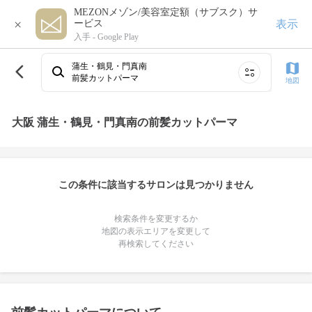
MEZONメゾン/美容室定額（サブスク）サ
×
表示
ービス
入手 -
Google Play
蒲生・鶴見・門真南
前髪カットパーマ
地図
大阪 蒲生・鶴見・門真南の前髪カットパーマ
この条件に該当するサロンは見つかりません
検索条件を変更するか
地図の表示エリアを変更して
再検索してください