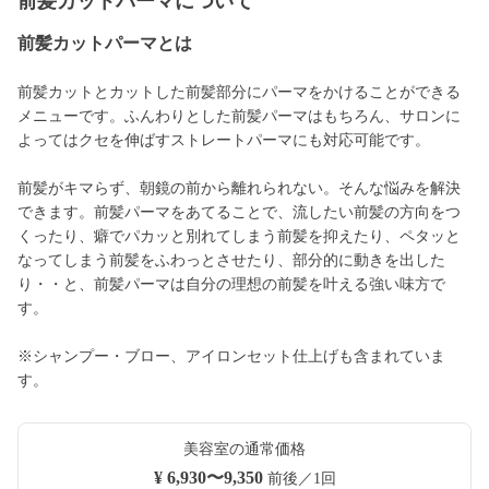
前髪カットパーマについて
前髪カットパーマとは
前髪カットとカットした前髪部分にパーマをかけることができる
メニューです。ふんわりとした前髪パーマはもちろん、サロンに
よってはクセを伸ばすストレートパーマにも対応可能です。
前髪がキマらず、朝鏡の前から離れられない。そんな悩みを解決
できます。前髪パーマをあてることで、流したい前髪の方向をつ
くったり、癖でパカッと別れてしまう前髪を抑えたり、ペタッと
なってしまう前髪をふわっとさせたり、部分的に動きを出した
り・・と、前髪パーマは自分の理想の前髪を叶える強い味方で
す。
※シャンプー・ブロー、アイロンセット仕上げも含まれていま
す。
美容室の通常価格
¥ 6,930〜9,350
前後／1回