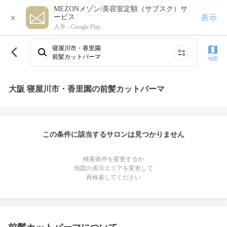
MEZONメゾン/美容室定額（サブスク）サ
×
表示
ービス
入手 -
Google Play
寝屋川市・香里園
前髪カットパーマ
地図
大阪 寝屋川市・香里園の前髪カットパーマ
この条件に該当するサロンは見つかりません
検索条件を変更するか
地図の表示エリアを変更して
再検索してください