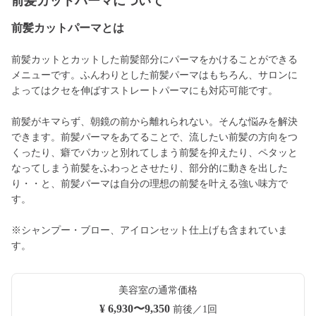
前髪カットパーマについて
前髪カットパーマとは
前髪カットとカットした前髪部分にパーマをかけることができる
メニューです。ふんわりとした前髪パーマはもちろん、サロンに
よってはクセを伸ばすストレートパーマにも対応可能です。
前髪がキマらず、朝鏡の前から離れられない。そんな悩みを解決
できます。前髪パーマをあてることで、流したい前髪の方向をつ
くったり、癖でパカッと別れてしまう前髪を抑えたり、ペタッと
なってしまう前髪をふわっとさせたり、部分的に動きを出した
り・・と、前髪パーマは自分の理想の前髪を叶える強い味方で
す。
※シャンプー・ブロー、アイロンセット仕上げも含まれていま
す。
美容室の通常価格
¥ 6,930〜9,350
前後／1回