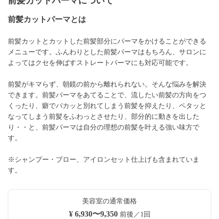
前髪カットパーマについて
前髪カットパーマとは
前髪カットとカットした前髪部分にパーマをかけることができる
メニューです。ふんわりとした前髪パーマはもちろん、サロンに
よってはクセを伸ばすストレートパーマにも対応可能です。
前髪がキマらず、朝鏡の前から離れられない。そんな悩みを解決
できます。前髪パーマをあてることで、流したい前髪の方向をつ
くったり、癖でパカッと別れてしまう前髪を抑えたり、ペタッと
なってしまう前髪をふわっとさせたり、部分的に動きを出した
り・・と、前髪パーマは自分の理想の前髪を叶える強い味方で
す。
※シャンプー・ブロー、アイロンセット仕上げも含まれていま
す。
美容室の通常価格
¥ 6,930〜9,350
前後／1回