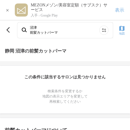
MEZONメゾン/美容室定額（サブスク）サ
×
表示
ービス
入手 -
Google Play
沼津
前髪カットパーマ
地図
静岡 沼津の前髪カットパーマ
この条件に該当するサロンは見つかりません
検索条件を変更するか
地図の表示エリアを変更して
再検索してください