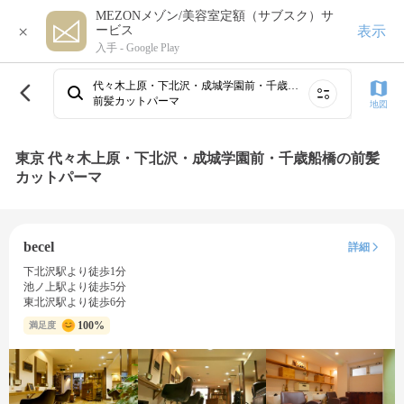
MEZONメゾン/美容室定額（サブスク）サ
×
表示
ービス
入手 -
Google Play
代々木上原・下北沢・成城学園前・千歳船橋
前髪カットパーマ
地図
東京 代々木上原・下北沢・成城学園前・千歳船橋の前髪
カットパーマ
becel
詳細
下北沢駅より徒歩1分
池ノ上駅より徒歩5分
東北沢駅より徒歩6分
100%
満足度