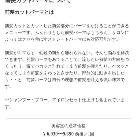
前髪カットパーマについて
前髪カットパーマとは
前髪カットとカットした前髪部分にパーマをかけることができる
メニューです。ふんわりとした前髪パーマはもちろん、サロンに
よってはクセを伸ばすストレートパーマにも対応可能です。
前髪がキマらず、朝鏡の前から離れられない。そんな悩みを解決
できます。前髪パーマをあてることで、流したい前髪の方向をつ
くったり、癖でパカッと別れてしまう前髪を抑えたり、ペタッと
なってしまう前髪をふわっとさせたり、部分的に動きを出した
り・・と、前髪パーマは自分の理想の前髪を叶える強い味方で
す。
※シャンプー・ブロー、アイロンセット仕上げも含まれていま
す。
美容室の通常価格
¥ 6,930〜9,350
前後／1回