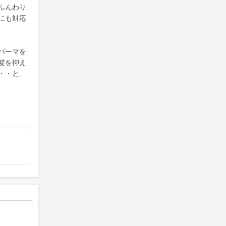
ふんわり
にも対応
パーマを
髪を抑え
・・と、