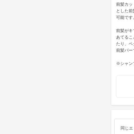
前髪カッ
とした前
可能です
前髪がキ
あてるこ
たり、ペ
前髪パー
※シャン
同じエ