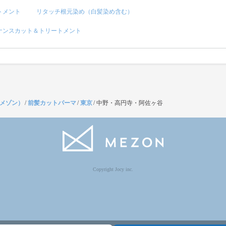
トメント
リタッチ根元染め（白髪染め含む）
ナンスカット＆トリートメント
（メゾン）
/
前髪カットパーマ
/
東京
/
中野・高円寺・阿佐ヶ谷
Copyright Jocy inc.