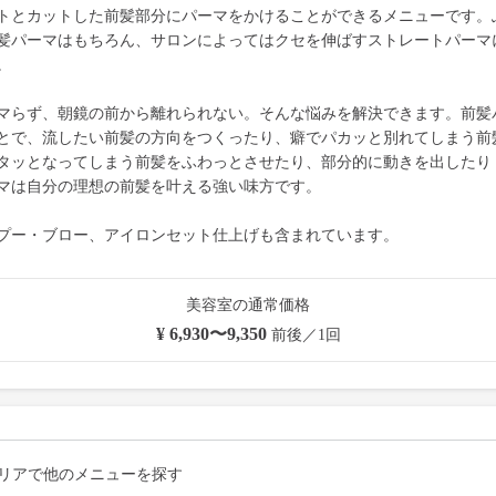
トとカットした前髪部分にパーマをかけることができるメニューです。
髪パーマはもちろん、サロンによってはクセを伸ばすストレートパーマ
。
マらず、朝鏡の前から離れられない。そんな悩みを解決できます。前髪
とで、流したい前髪の方向をつくったり、癖でパカッと別れてしまう前
タッとなってしまう前髪をふわっとさせたり、部分的に動きを出したり
マは自分の理想の前髪を叶える強い味方です。
プー・ブロー、アイロンセット仕上げも含まれています。
美容室の通常価格
¥ 6,930〜9,350
前後／1回
リアで他のメニューを探す