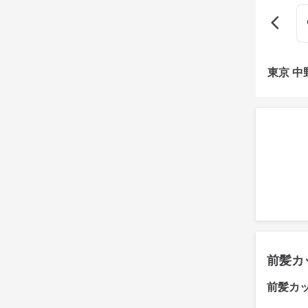
東京 
前髪カ
前髪カ